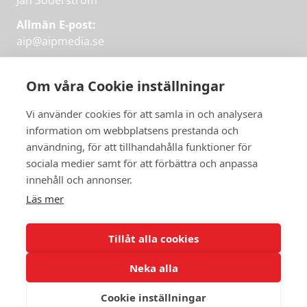
Jan Söderström
Allmän E-post:
aip@aipmedia.se
Kundtjänst:
aip@flowyinfo.se
eller 08-1210 60 40.
Om våra Cookie inställningar
Instagram
LinkedIn
Twitter
Facebook
Vi använder cookies för att samla in och analysera
information om webbplatsens prestanda och
användning, för att tillhandahålla funktioner för
Få veckans bästa
sociala medier samt för att förbättra och anpassa
Få veckans bästa
innehåll och annonser.
artiklar i mejlen
artiklar på mejlen
Läs mer
Chefredaktör Jan Söderström tipsar
PRENUMERERA
varje vecka om våra mest intressanta
Tillåt alla cookies
artiklar.
Neka alla
JAG VILL HA NYHETSBREV
Cookie inställningar
© 2026 Aktuellt i Politiken.