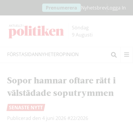
Hoppa
Hoppa
Prenumerera
Nyhetsbrev
Logga In
till
till
innehållet
headern
Söndag
9 Augusti
FÖRSTASIDAN
NYHETER
OPINION
Sök
Sopor hamnar oftare rätt i
välstädade soputrymmen
SENASTE NYTT
Publicerad den 4 juni 2026
#22/2026