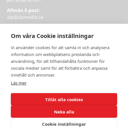
Jan Söderström
Allmän E-post:
aip@aipmedia.se
Kundtjänst:
aip@flowyinfo.se
eller 08-1210 60 40.
Om våra Cookie inställningar
Instagram
LinkedIn
Twitter
Facebook
Vi använder cookies för att samla in och analysera
information om webbplatsens prestanda och
användning, för att tillhandahålla funktioner för
sociala medier samt för att förbättra och anpassa
Få veckans bästa
innehåll och annonser.
artiklar på mejlen
Läs mer
Prova på,
PRENUMERERA
första månaden
Tillåt alla cookies
gratis.
Neka alla
PRENUMERERA
Cookie inställningar
© 2026 Aktuellt i Politiken.