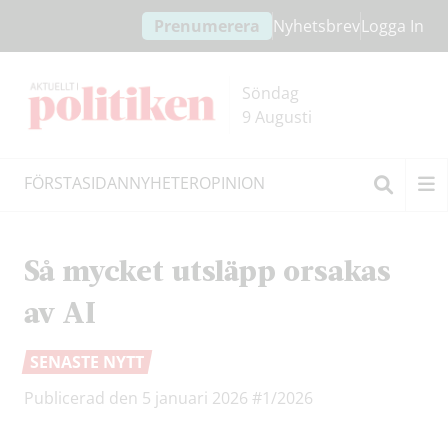
Hoppa
Hoppa
Prenumerera
Nyhetsbrev
Logga In
till
till
innehållet
headern
Söndag
9 Augusti
FÖRSTASIDAN
NYHETER
OPINION
Sök
Så mycket utsläpp orsakas
av AI
SENASTE NYTT
Publicerad den 5 januari 2026
#1/2026