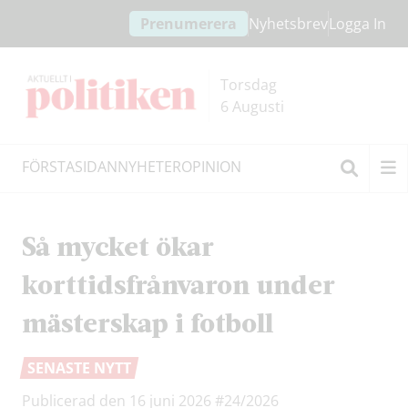
Hoppa
Hoppa
Prenumerera
Nyhetsbrev
Logga In
till
till
innehållet
headern
Torsdag
6 Augusti
FÖRSTASIDAN
NYHETER
OPINION
Sök
Så mycket ökar
korttidsfrånvaron under
mästerskap i fotboll
SENASTE NYTT
Publicerad den 16 juni 2026
#24/2026