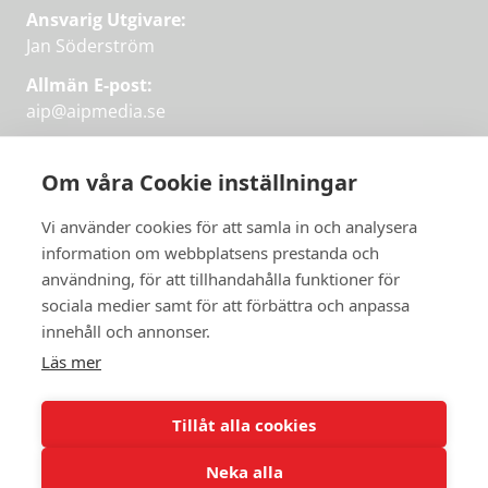
Ansvarig Utgivare:
Jan Söderström
Allmän E-post:
aip@aipmedia.se
Kundtjänst:
aip@flowyinfo.se
eller 08-1210 60 40.
Om våra Cookie inställningar
Instagram
LinkedIn
Twitter
Facebook
Vi använder cookies för att samla in och analysera
information om webbplatsens prestanda och
användning, för att tillhandahålla funktioner för
Få veckans bästa
sociala medier samt för att förbättra och anpassa
Få veckans bästa
innehåll och annonser.
artiklar i mejlen
artiklar på mejlen
Läs mer
Chefredaktör Jan Söderström tipsar
PRENUMERERA
varje vecka om våra mest intressanta
Tillåt alla cookies
artiklar.
Neka alla