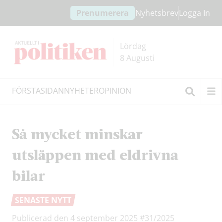
Hoppa
Hoppa
Prenumerera
Nyhetsbrev
Logga In
till
till
innehållet
headern
Lördag
8 Augusti
FÖRSTASIDAN
NYHETER
OPINION
Sök
Så mycket minskar
utsläppen med eldrivna
bilar
SENASTE NYTT
Publicerad den 4 september 2025
#31/2025