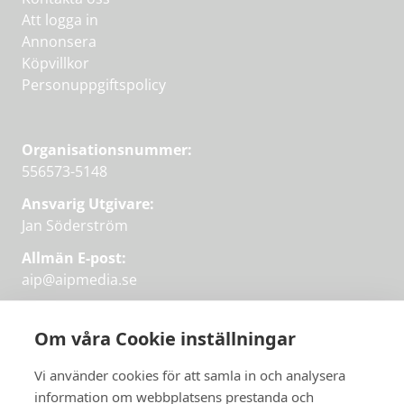
Att logga in
Annonsera
Köpvillkor
Personuppgiftspolicy
Organisationsnummer:
556573-5148
Ansvarig Utgivare:
Jan Söderström
Allmän E-post:
aip@aipmedia.se
Kundtjänst:
aip@flowyinfo.se
eller 08-1210 60 40.
Om våra Cookie inställningar
Instagram
LinkedIn
Twitter
Facebook
Vi använder cookies för att samla in och analysera
information om webbplatsens prestanda och