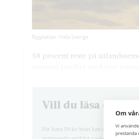
flygplatser i hela Sverige
58 procent reste på utlandssem
procent jämfört med året innan,
Vill du läsa denna 
Om våra
Vi använde
För bara 59 kr/mån kan du läsa både d
prestanda o
spännande artiklar varje månad.