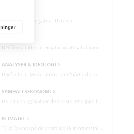
KRÖNIKOR
Mitt i frukosten tystnar Ukraina
lningar
DEBATT
Det finns bättre alternativ än att sätta barn i fängelse
ANALYSER & IDEOLOGI
Därför talar Moderaterna om ”hårt arbetande människor”
SAMHÄLLSEKONOMI
Holdingbolag hjälper de rikaste att slippa betala miljarder i skatt
KLIMATET
TCO: Ta vara på de anställda i klimatomställningen