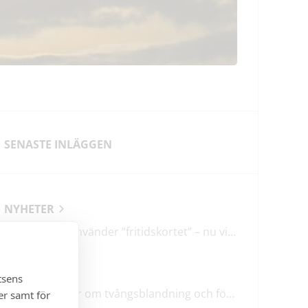
SENASTE INLÄGGEN
NYHETER
En tredjedel använder ”fritidskortet” – nu vill regeringen utveckla det
LEDARE
tsens
M & SD hycklar om tvångsblandning och förvärrar segregationen
er samt för