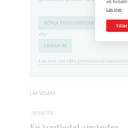
att förbätt
Läs mer
BÖRJA PRENUMERERA
Tillåt
eller
LOGGA IN
Läs mer om våra prenumerationsvarian
LÄS VIDARE
NYHETER
En tredjedel använder