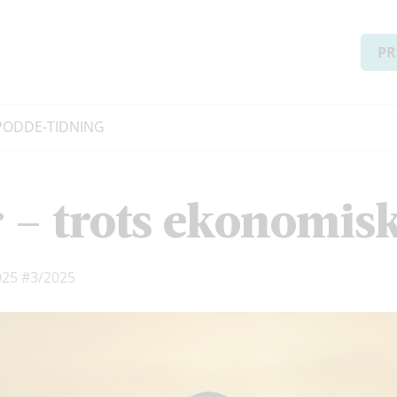
PR
PODD
E-TIDNING
 – trots ekonomisk
2025
#3/2025