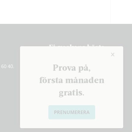
Få veckans bästa
artiklar på mejlen
Prova på,
 60 40.
PRENUMERERA
första månaden
gratis.
PRENUMERERA