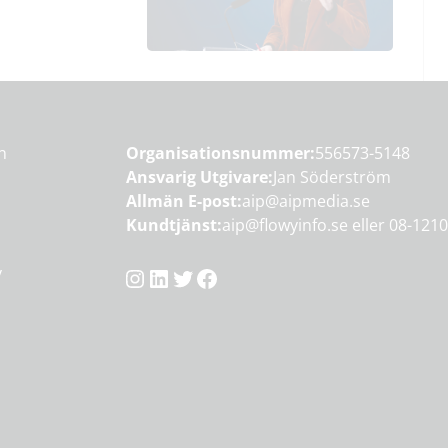
en
Organisationsnummer:
556573-5148
Ansvarig Utgivare:
Jan Söderström
Allmän E-post:
aip@aipmedia.se
Kundtjänst:
aip@flowyinfo.se
eller 08-1210
Instagram
LinkedIn
Twitter
Facebook
y