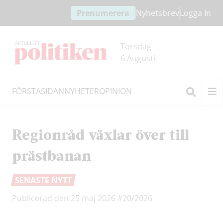
Hoppa
Hoppa
Prenumerera
Nyhetsbrev
Logga In
till
till
innehållet
headern
Torsdag
6 Augusti
FÖRSTASIDAN
NYHETER
OPINION
Sök
Regionråd växlar över till
prästbanan
SENASTE NYTT
Publicerad den 25 maj 2026
#20/2026