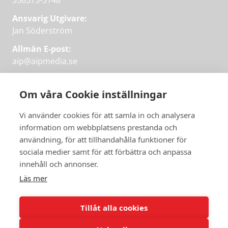
556573-5148
Ansvarig Utgivare:
Jan Söderström
Allmän E-post:
aip@aipmedia.se
Kundtjänst:
aip@flowyinfo.se
eller 08-1210 60 40.
Om våra Cookie inställningar
Instagram
LinkedIn
Twitter
Facebook
Vi använder cookies för att samla in och analysera
information om webbplatsens prestanda och
användning, för att tillhandahålla funktioner för
Få veckans bästa
sociala medier samt för att förbättra och anpassa
Få veckans bästa
innehåll och annonser.
artiklar i mejlen
artiklar på mejlen
Läs mer
Chefredaktör Jan Söderström tipsar
PRENUMERERA
varje vecka om våra mest intressanta
Tillåt alla cookies
artiklar.