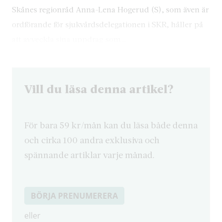
Skånes regionråd Anna-Lena Hogerud (S), som även är
ordförande för sjukvårdsdelegationen i SKR, håller på
att avveckla sina uppdrag som…
Vill du läsa denna artikel?
För bara 59 kr/mån kan du läsa både denna
och cirka 100 andra exklusiva och
spännande artiklar varje månad.
BÖRJA PRENUMERERA
eller