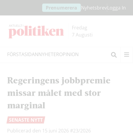
Hoppa
Hoppa
Prenumerera
Nyhetsbrev
Logga In
till
till
innehållet
headern
Fredag
7 Augusti
FÖRSTASIDAN
NYHETER
OPINION
Sök
Regeringens jobbpremie
missar målet med stor
marginal
SENASTE NYTT
Publicerad den 15 juni 2026
#23/2026