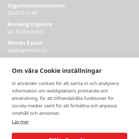
Organisationsnummer:
556573-5148
Ansvarig Utgivare:
Jan Söderström
Allmän E-post:
aip@aipmedia.se
Kundtjänst:
aip@flowyinfo.se
eller 08-1210 60 40.
Om våra Cookie inställningar
Instagram
LinkedIn
Twitter
Facebook
Vi använder cookies för att samla in och analysera
information om webbplatsens prestanda och
användning, för att tillhandahålla funktioner för
Få veckans bästa
sociala medier samt för att förbättra och anpassa
Få veckans bästa
innehåll och annonser.
artiklar i mejlen
artiklar på mejlen
Läs mer
Chefredaktör Jan Söderström tipsar
PRENUMERERA
varje vecka om våra mest intressanta