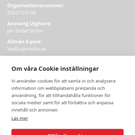
Organisationsnummer:
556573-5148
Ansvarig Utgivare:
Jan Söderström
Allmän E-post:
aip@aipmedia.se
Kundtjänst:
aip@flowyinfo.se
eller 08-1210 60 40.
Om våra Cookie inställningar
Instagram
LinkedIn
Twitter
Facebook
Vi använder cookies för att samla in och analysera
information om webbplatsens prestanda och
användning, för att tillhandahålla funktioner för
sociala medier samt för att förbättra och anpassa
Få veckans bästa
innehåll och annonser.
artiklar på mejlen
Läs mer
Prova på,
PRENUMERERA
första månaden