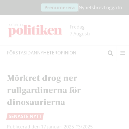
Hoppa
Hoppa
Prenumerera
Nyhetsbrev
Logga In
till
till
innehållet
headern
Fredag
7 Augusti
FÖRSTASIDAN
NYHETER
OPINION
Sök
Mörkret drog ner
rullgardinerna för
dinosaurierna
SENASTE NYTT
Publicerad den 17 januari 2025
#3/2025