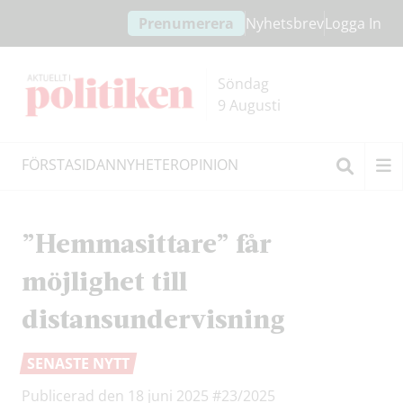
Hoppa
Hoppa
Prenumerera
Nyhetsbrev
Logga In
till
till
innehållet
headern
Söndag
9 Augusti
FÖRSTASIDAN
NYHETER
OPINION
Sök
”Hemmasittare” får
möjlighet till
distansundervisning
SENASTE NYTT
Publicerad den 18 juni 2025
#23/2025