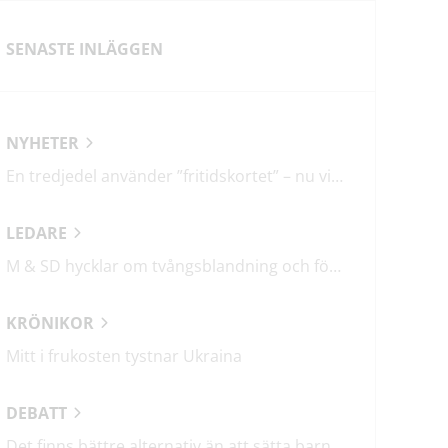
SENASTE INLÄGGEN
NYHETER
En tredjedel använder ”fritidskortet” – nu vill regeringen utveckla det
LEDARE
M & SD hycklar om tvångsblandning och förvärrar segregationen
KRÖNIKOR
Mitt i frukosten tystnar Ukraina
DEBATT
Det finns bättre alternativ än att sätta barn i fängelse