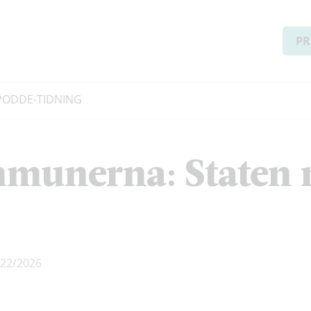
PR
PODD
E-TIDNING
munerna: Staten 
22/2026