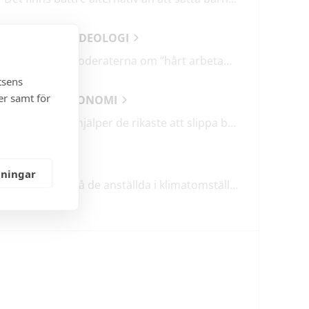
ANALYSER & IDEOLOGI
Därför talar Moderaterna om ”hårt arbetande människor”
tsens
er samt för
SAMHÄLLSEKONOMI
Holdingbolag hjälper de rikaste att slippa betala miljarder i skatt
KLIMATET
lningar
TCO: Ta vara på de anställda i klimatomställningen