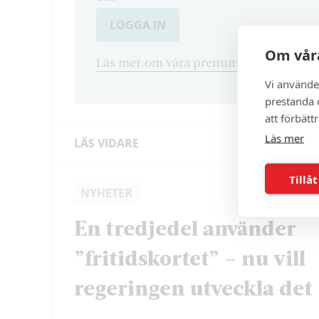
LOGGA IN
Om våra
Läs mer om våra prenumerationsvarian
Vi använde
prestanda o
att förbätt
Läs mer
LÄS VIDARE
Tillåt
NYHETER
En tredjedel använder
”fritidskortet” – nu vill
regeringen utveckla det