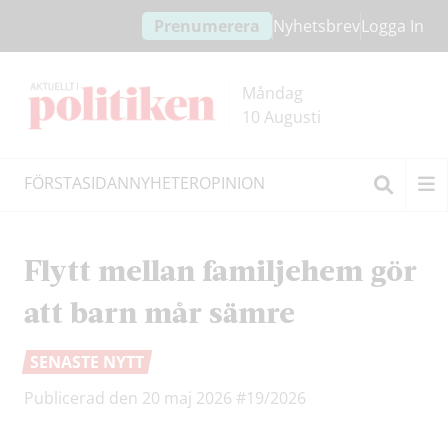
Hoppa
Hoppa
Prenumerera
Nyhetsbrev
Logga In
till
till
innehållet
headern
Måndag
10 Augusti
FÖRSTASIDAN
NYHETER
OPINION
Sök
Flytt mellan familjehem gör
att barn mår sämre
SENASTE NYTT
Publicerad den 20 maj 2026
#19/2026