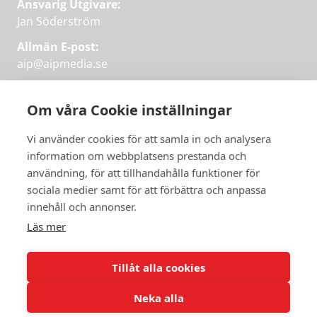
Ansvarig Utgivare:
Jan Söderström
Allmän E-post:
aip@aipmedia.se
Kundtjänst:
aip@flowyinfo.se
eller 08-1210 60 40.
Om våra Cookie inställningar
Instagram
LinkedIn
Twitter
Facebook
Vi använder cookies för att samla in och analysera
information om webbplatsens prestanda och
användning, för att tillhandahålla funktioner för
Få veckans bästa
sociala medier samt för att förbättra och anpassa
Få veckans bästa
innehåll och annonser.
artiklar i mejlen
artiklar på mejlen
Läs mer
Chefredaktör Jan Söderström tipsar
PRENUMERERA
varje vecka om våra mest intressanta
Tillåt alla cookies
artiklar.
Neka alla
JAG VILL HA NYHETSBREV