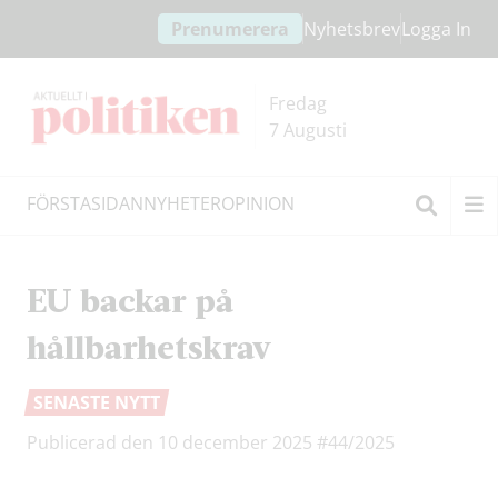
Hoppa
Hoppa
Prenumerera
Nyhetsbrev
Logga In
till
till
innehållet
headern
Fredag
7 Augusti
FÖRSTASIDAN
NYHETER
OPINION
Sök
EU backar på
hållbarhetskrav
SENASTE NYTT
Publicerad den 10 december 2025
#44/2025