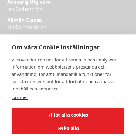
Ansvarig Utgivare:
Jan Söderström
Allmän E-post:
aip@aipmedia.se
Kundtjänst:
aip@flowyinfo.se
eller 08-1210 60 40.
Om våra Cookie inställningar
Instagram
LinkedIn
Twitter
Facebook
Vi använder cookies för att samla in och analysera
information om webbplatsens prestanda och
användning, för att tillhandahålla funktioner för
Få veckans bästa
sociala medier samt för att förbättra och anpassa
Få veckans bästa
innehåll och annonser.
artiklar i mejlen
artiklar på mejlen
Läs mer
Chefredaktör Jan Söderström tipsar
PRENUMERERA
varje vecka om våra mest intressanta
Tillåt alla cookies
artiklar.
Neka alla
JAG VILL HA NYHETSBREV