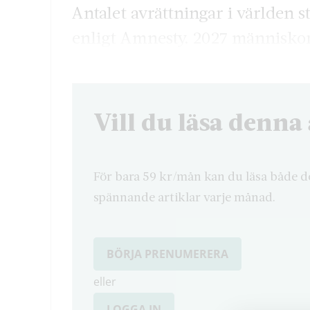
Antalet avrättningar i världen st
enligt Amnesty. 2027 människor 
Vill du läsa denna 
För bara 59 kr/mån kan du läsa både d
spännande artiklar varje månad.
BÖRJA PRENUMERERA
eller
LOGGA IN