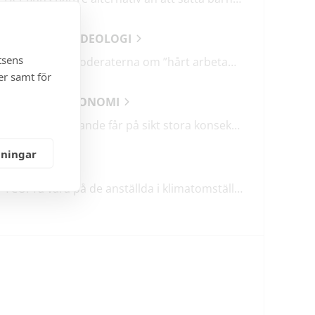
ANALYSER & IDEOLOGI
tsens
Därför talar Moderaterna om ”hårt arbetande människor”
er samt för
SAMHÄLLSEKONOMI
Lågt barnafödande får på sikt stora konsekvenser
lningar
KLIMATET
TCO: Ta vara på de anställda i klimatomställningen