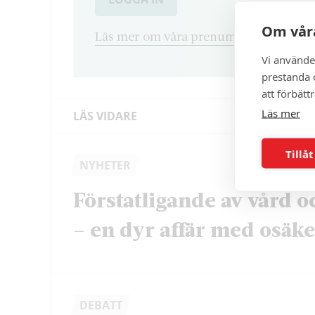
Om våra
Läs mer om våra prenumerationsvarian
Vi använde
prestanda o
att förbätt
Läs mer
LÄS VIDARE
Tillåt
NYHETER
Förstatligande av vård o
– en dyr affär med osäker
DEBATT