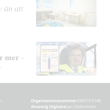
v än att
r mer –
r
en
Organisationsnummer:
556573-5148
Ansvarig Utgivare:
Jan Söderström