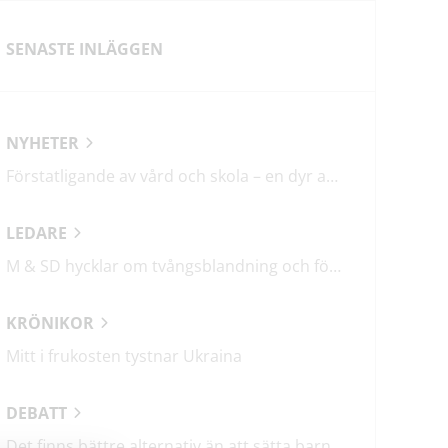
SENASTE INLÄGGEN
NYHETER
Förstatligande av vård och skola – en dyr affär med osäkert utfall
LEDARE
M & SD hycklar om tvångsblandning och förvärrar segregationen
KRÖNIKOR
Mitt i frukosten tystnar Ukraina
DEBATT
Det finns bättre alternativ än att sätta barn i fängelse