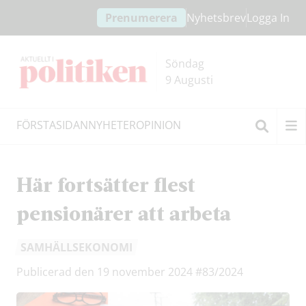
Hoppa
Hoppa
Prenumerera
Nyhetsbrev
Logga In
till
till
innehållet
headern
Söndag
9 Augusti
FÖRSTASIDAN
NYHETER
OPINION
Sök
Här fortsätter flest
pensionärer att arbeta
SAMHÄLLSEKONOMI
Publicerad den 19 november 2024
#83/2024