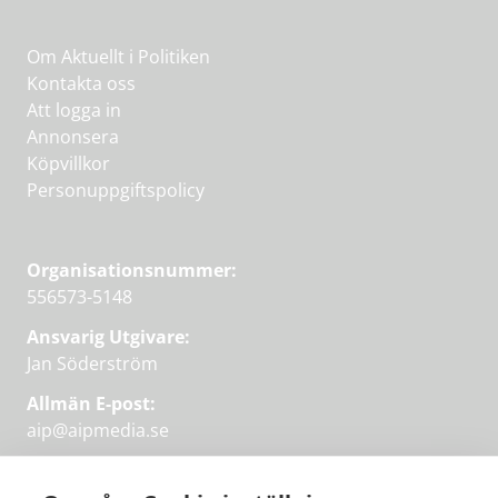
Om Aktuellt i Politiken
Kontakta oss
Att logga in
Annonsera
Köpvillkor
Personuppgiftspolicy
Organisationsnummer:
556573-5148
Ansvarig Utgivare:
Jan Söderström
Allmän E-post:
aip@aipmedia.se
Kundtjänst:
aip@flowyinfo.se
eller 08-1210 60 40.