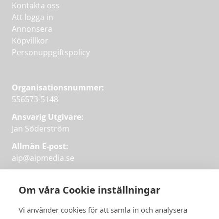
Kontakta oss
Att logga in
Annonsera
Köpvillkor
Personuppgiftspolicy
Organisationsnummer:
556573-5148
Ansvarig Utgivare:
Jan Söderström
Allmän E-post:
aip@aipmedia.se
Kundtjänst:
aip@flowyinfo.se
eller 08-1210 60 40.
Om våra Cookie inställningar
Instagram
LinkedIn
Twitter
Facebook
Vi använder cookies för att samla in och analysera