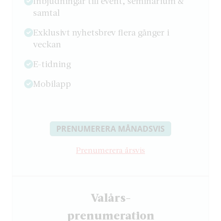
Inbjudningar till event, seminarium &
samtal
Exklusivt nyhetsbrev flera gånger i
veckan
E-tidning
Mobilapp
PRENUMERERA MÅNADSVIS
Prenumerera årsvis
Valårs-
­prenumeration