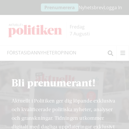
Hoppa
Hoppa
Prenumerera
Nyhetsbrev
Logga In
till
till
innehållet
headern
Fredag
7 Augusti
FÖRSTASIDAN
NYHETER
OPINION
Sök
Bli prenumerant!
Aktuellt i Politiken ger dig löpande exklusiva
och kvalificerade politiska nyheter, analyser
och granskningar. Tidningen utkommer
digitalt med dagliga uppdateringar exklusivt