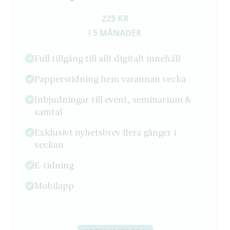
225 KR
I 5 MÅNADER
Full tillgång till allt digitalt innehåll
Papperstidning hem varannan vecka
Inbjudningar till event, seminarium &
samtal
Exklusivt nyhetsbrev flera gånger i
veckan
E-tidning
Mobilapp