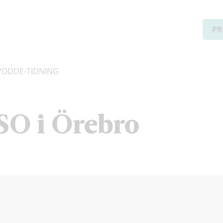
PR
PODD
E-TIDNING
SO i Örebro