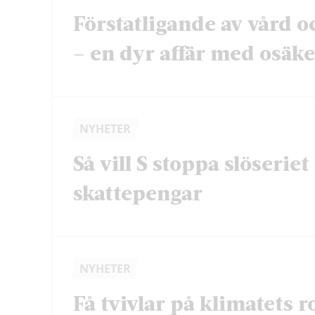
Förstatligande av vård o
– en dyr affär med osäker
NYHETER
Så vill S stoppa slöserie
skattepengar
NYHETER
Få tvivlar på klimatets ro