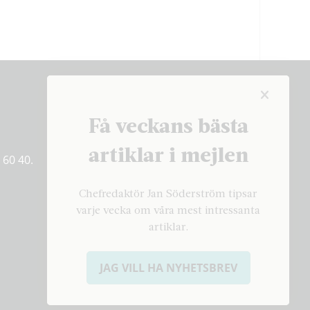
Få veckans bästa
Få veckans bästa
artiklar på mejlen
artiklar i mejlen
 60 40.
PRENUMERERA
Chefredaktör Jan Söderström tipsar
varje vecka om våra mest intressanta
artiklar.
JAG VILL HA NYHETSBREV