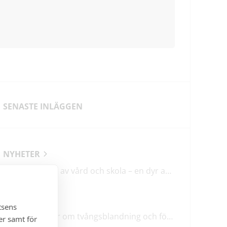
SENASTE INLÄGGEN
NYHETER
Förstatligande av vård och skola – en dyr affär med osäkert utfall
LEDARE
tsens
M & SD hycklar om tvångsblandning och förvärrar segregationen
er samt för