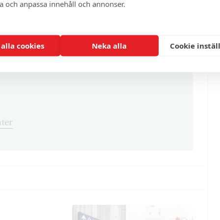
enna och cirka 100 andra exklusiva och
ra och anpassa innehåll och annonser.
 alla cookies
Neka alla
Cookie instäl
ter