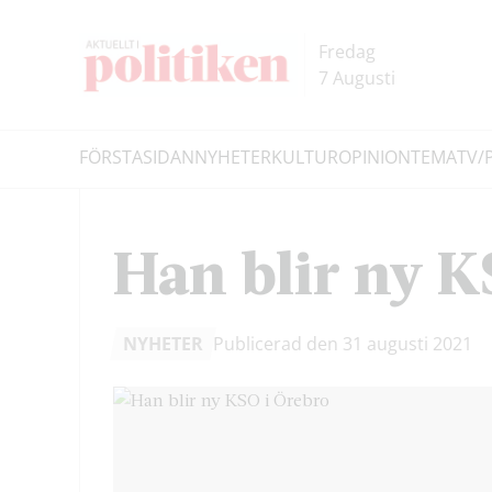
Hoppa
Hoppa
till
till
Fredag
innehållet
headern
7 Augusti
FÖRSTASIDAN
NYHETER
KULTUR
OPINION
TEMA
TV/
Sök
Han blir ny K
NYHETER
Publicerad den 31 augusti 2021