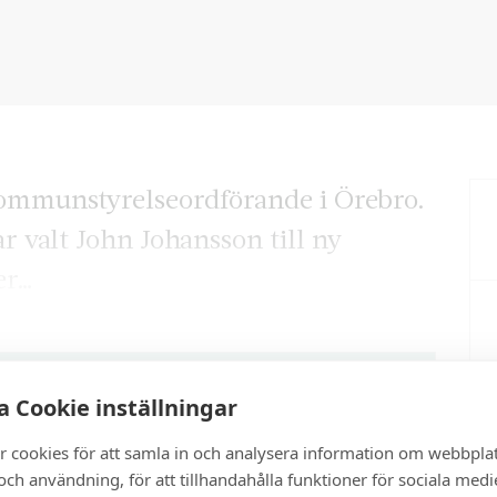
kommunstyrelseordförande i Örebro.
valt John Johansson till ny
er…
artikel?
 Cookie inställningar
r cookies för att samla in och analysera information om webbpla
ch användning, för att tillhandahålla funktioner för sociala medi