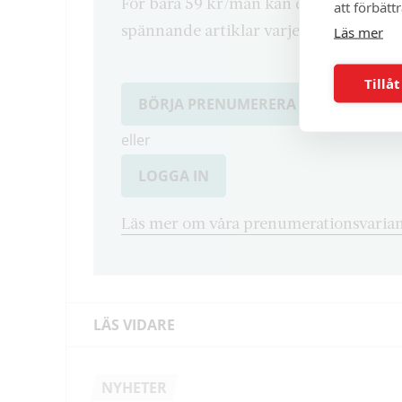
För bara 59 kr/mån kan du läsa både d
att förbätt
spännande artiklar varje månad.
Läs mer
Tillåt
BÖRJA PRENUMERERA
eller
LOGGA IN
Läs mer om våra prenumerationsvarian
LÄS VIDARE
NYHETER