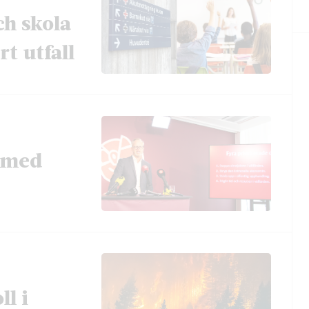
ch skola
t utfall
t med
ll i