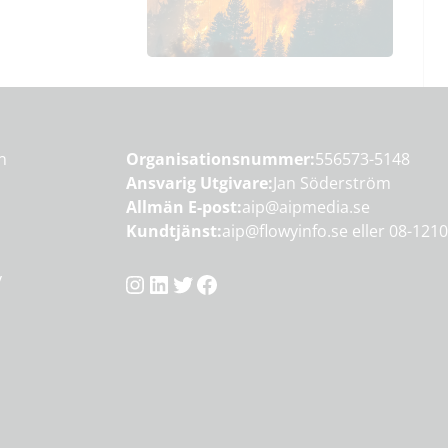
en
Organisationsnummer:
556573-5148
Ansvarig Utgivare:
Jan Söderström
Allmän E-post:
aip@aipmedia.se
Kundtjänst:
aip@flowyinfo.se
eller 08-1210
Instagram
LinkedIn
Twitter
Facebook
y