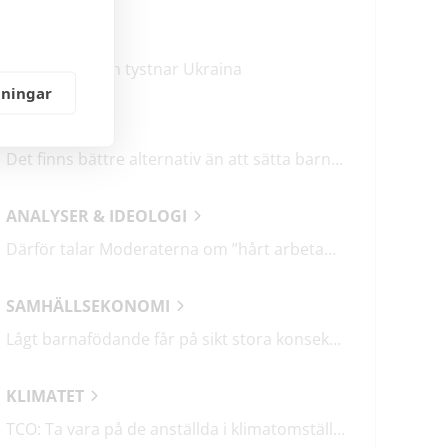
KRÖNIKOR
Mitt i frukosten tystnar Ukraina
lningar
DEBATT
Det finns bättre alternativ än att sätta barn i fängelse
ANALYSER & IDEOLOGI
Därför talar Moderaterna om ”hårt arbetande människor”
SAMHÄLLSEKONOMI
Lågt barnafödande får på sikt stora konsekvenser
KLIMATET
TCO: Ta vara på de anställda i klimatomställningen