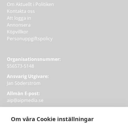
Om Aktuellt i Politiken
Kontakta oss
Att logga in
Annonsera
Köpvillkor
Personuppgiftspolicy
Organisationsnummer:
556573-5148
Ansvarig Utgivare:
Jan Söderström
Allmän E-post:
aip@aipmedia.se
Kundtjänst:
aip@flowyinfo.se
eller 08-1210 60 40.
Om våra Cookie inställningar