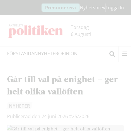
Hoppa
Hoppa
Prenumerera
Nyhetsbrev
Logga In
till
till
innehållet
headern
Torsdag
6 Augusti
FÖRSTASIDAN
NYHETER
OPINION
Sök
Går till val på enighet – ger
helt olika vallöften
NYHETER
Publicerad den 24 juni 2026
#25/2026