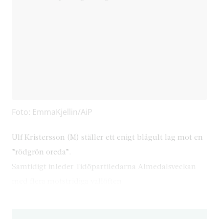
Foto: EmmaKjellin/AiP
Ulf Kristersson (M) ställer ett enigt blågult lag mot en
”rödgrön oreda”.
Samtidigt inleder Tidöpartiledarna Almedalsveckan
med flera motstridiga vallöften.