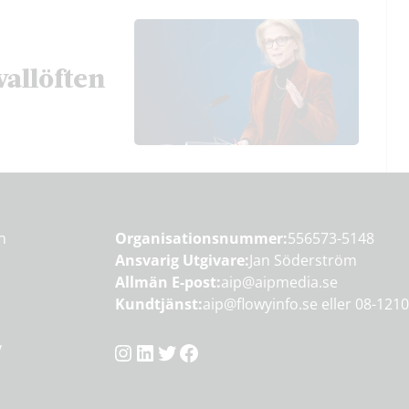
vallöften
en
Organisationsnummer:
556573-5148
Ansvarig Utgivare:
Jan Söderström
Allmän E-post:
aip@aipmedia.se
Kundtjänst:
aip@flowyinfo.se
eller 08-1210
Instagram
LinkedIn
Twitter
Facebook
y