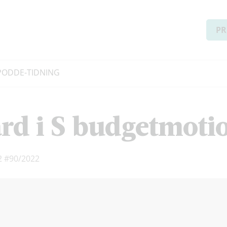
PR
PODD
E-TIDNING
ärd i S budgetmoti
2
#90/2022