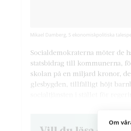
Mikael Damberg, S ekonomiskpolitiska talesp
Socialdemokraterna möter de h
statsbidrag till kommunerna, för
skolan på en miljard kronor, de
glesbygden, tillfälligt höjt bar
socialtjänsten i stället för reger
Om våra
Vill du läsa denna 