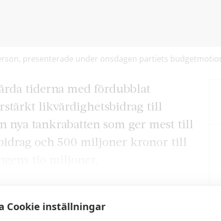
erson, presenterade under onsdagen partiets budgetmotion
årda tiderna med fördubblat
stärkt likvärdighetsbidrag till
n nya tankrabatten som ger mest till
nbidrag och 500 miljoner kronor till
ingens tio miljoner.
 Cookie inställningar
artikel?