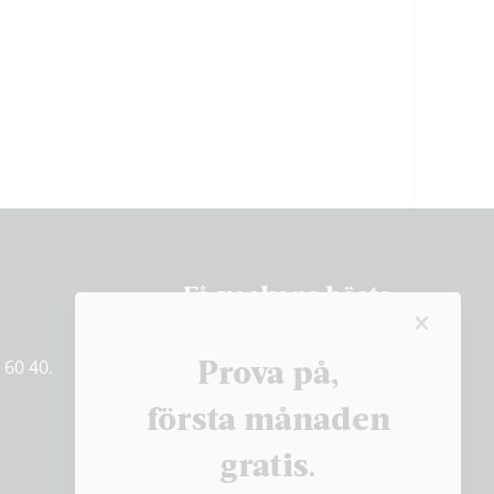
Få veckans bästa
artiklar på mejlen
Prova på,
 60 40.
PRENUMERERA
första månaden
gratis.