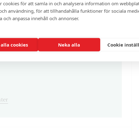
r cookies för att samla in och analysera information om webbpla
ch användning, för att tillhandahålla funktioner för sociala medi
ra och anpassa innehåll och annonser.
enna och cirka 100 andra exklusiva och
 alla cookies
Neka alla
Cookie instäl
ter