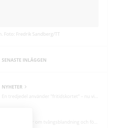
. Foto: Fredrik Sandberg/TT
SENASTE INLÄGGEN
NYHETER
En tredjedel använder ”fritidskortet” – nu vill regeringen utveckla det
LEDARE
M & SD hycklar om tvångsblandning och förvärrar segregationen