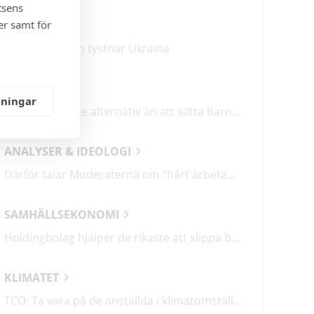
tsens
er samt för
KRÖNIKOR
Mitt i frukosten tystnar Ukraina
DEBATT
lningar
Det finns bättre alternativ än att sätta barn i fängelse
ANALYSER & IDEOLOGI
Därför talar Moderaterna om ”hårt arbetande människor”
SAMHÄLLSEKONOMI
Holdingbolag hjälper de rikaste att slippa betala miljarder i skatt
KLIMATET
TCO: Ta vara på de anställda i klimatomställningen