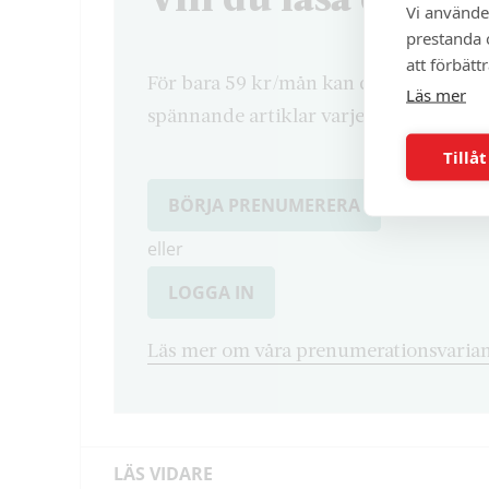
Vi använde
prestanda o
att förbätt
För bara 59 kr/mån kan du läsa både d
Läs mer
spännande artiklar varje månad.
Tillåt
BÖRJA PRENUMERERA
eller
LOGGA IN
Läs mer om våra prenumerationsvarian
LÄS VIDARE