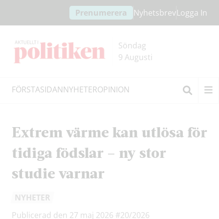
Hoppa
Hoppa
Prenumerera
Nyhetsbrev
Logga In
till
till
innehållet
headern
Söndag
9 Augusti
FÖRSTASIDAN
NYHETER
OPINION
Sök
Extrem värme kan utlösa för
tidiga födslar – ny stor
studie varnar
NYHETER
Publicerad den 27 maj 2026
#20/2026