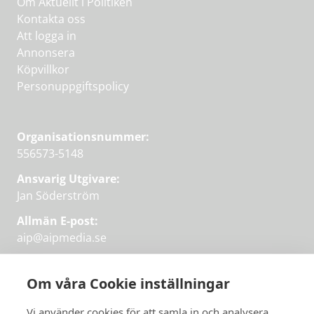
Om Aktuellt i Politiken
Kontakta oss
Att logga in
Annonsera
Köpvillkor
Personuppgiftspolicy
Organisationsnummer:
556573-5148
Ansvarig Utgivare:
Jan Söderström
Allmän E-post:
aip@aipmedia.se
Kundtjänst:
aip@flowyinfo.se
eller 08-1210 60 40.
Om våra Cookie inställningar
Instagram
LinkedIn
Twitter
Facebook
Vi använder cookies för att samla in och analysera