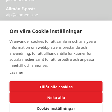
Allmän E-post:
aip@aipmedia.se
Kundtjänst:
aip@flowyinfo.se
eller 08-1210 60 40.
Om våra Cookie inställningar
Instagram
LinkedIn
Twitter
Facebook
Vi använder cookies för att samla in och analysera
information om webbplatsens prestanda och
användning, för att tillhandahålla funktioner för
sociala medier samt för att förbättra och anpassa
Få veckans bästa
innehåll och annonser.
artiklar på mejlen
Läs mer
Prova på,
PRENUMERERA
första månaden
Tillåt alla cookies
gratis.
Neka alla
PRENUMERERA
Cookie inställningar
© 2026 Aktuellt i Politiken.