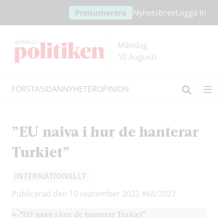
Hoppa
Hoppa
Prenumerera
Nyhetsbrev
Logga In
till
till
innehållet
headern
Måndag
10 Augusti
FÖRSTASIDAN
NYHETER
OPINION
Sök
”EU naiva i hur de hanterar
Turkiet”
INTERNATIONELLT
Publicerad den 10 september 2023
#68/2023