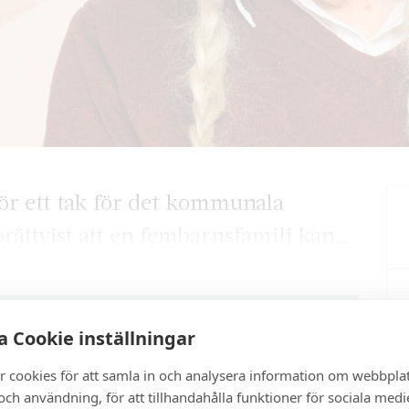
ör ett tak för det kommunala
 orättvist att en fembarnsfamilj kan…
 Cookie inställningar
artikel?
r cookies för att samla in och analysera information om webbpla
ch användning, för att tillhandahålla funktioner för sociala medi