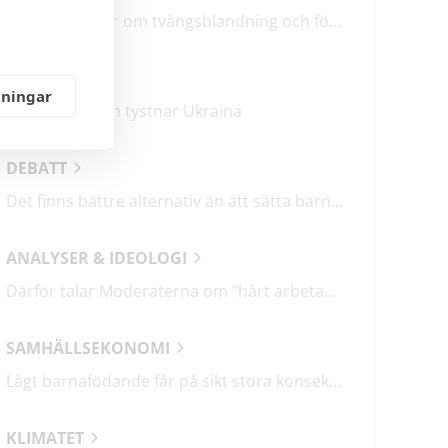
M & SD hycklar om tvångsblandning och förvärrar segregationen
KRÖNIKOR
lningar
Mitt i frukosten tystnar Ukraina
DEBATT
Det finns bättre alternativ än att sätta barn i fängelse
ANALYSER & IDEOLOGI
Därför talar Moderaterna om ”hårt arbetande människor”
SAMHÄLLSEKONOMI
Lågt barnafödande får på sikt stora konsekvenser
KLIMATET