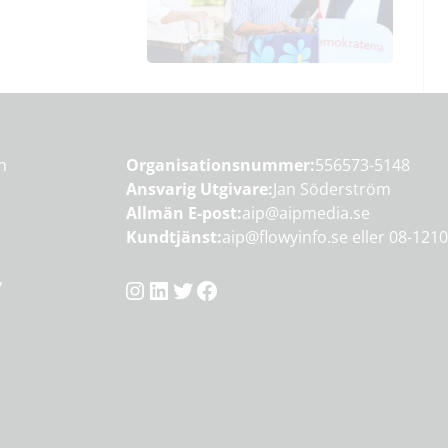
en
Organisationsnummer:
556573-5148
Ansvarig Utgivare:
Jan Söderström
Allmän E-post:
aip@aipmedia.se
Kundtjänst:
aip@flowyinfo.se
eller 08-1210
Instagram
LinkedIn
Twitter
Facebook
y