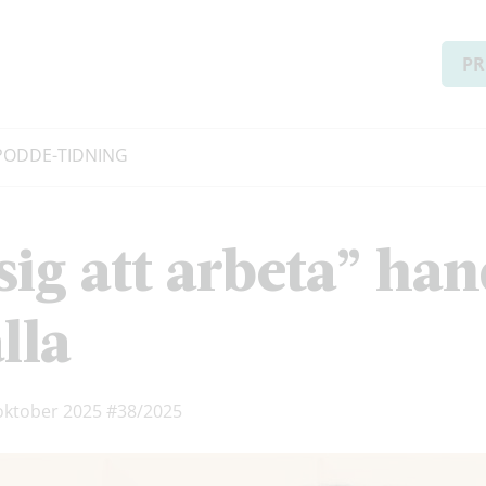
PR
PODD
E-TIDNING
sig att arbeta” ha
lla
 oktober 2025
#38/2025