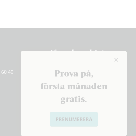
Få veckans bästa
artiklar på mejlen
Prova på,
 60 40.
PRENUMERERA
första månaden
gratis.
PRENUMERERA