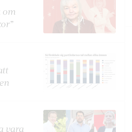
a om
kor”
tt
len
ka vara