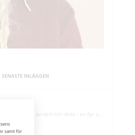
SENASTE INLÄGGEN
NYHETER
Förstatligande av vård och skola – en dyr affär med osäkert utfall
tsens
er samt för
LEDARE