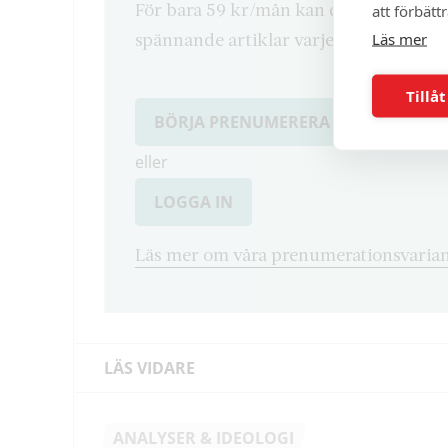
För bara 59 kr/mån kan du läsa både d
att förbätt
Läs mer
spännande artiklar varje månad.
Tillåt
BÖRJA PRENUMERERA
eller
LOGGA IN
Läs mer om våra prenumerationsvarian
LÄS VIDARE
ANALYSER & IDEOLOGI