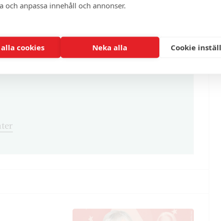
enna och cirka 100 andra exklusiva och
ra och anpassa innehåll och annonser.
 alla cookies
Neka alla
Cookie instäl
ter