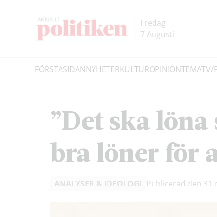
Hoppa
Hoppa
till
till
Fredag
innehållet
headern
7 Augusti
FÖRSTASIDAN
NYHETER
KULTUR
OPINION
TEMA
TV/
Sök
”Det ska löna 
bra löner för a
ANALYSER & IDEOLOGI
Publicerad den 31