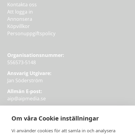
Kontakta oss
Att logga in
Annonsera
Köpvillkor
Personuppgiftspolicy
Organisationsnummer:
556573-5148
Ansvarig Utgivare:
Jan Söderström
Allmän E-post:
aip@aipmedia.se
Kundtjänst:
aip@flowyinfo.se
eller 08-1210 60 40.
Om våra Cookie inställningar
Instagram
LinkedIn
Twitter
Facebook
Vi använder cookies för att samla in och analysera