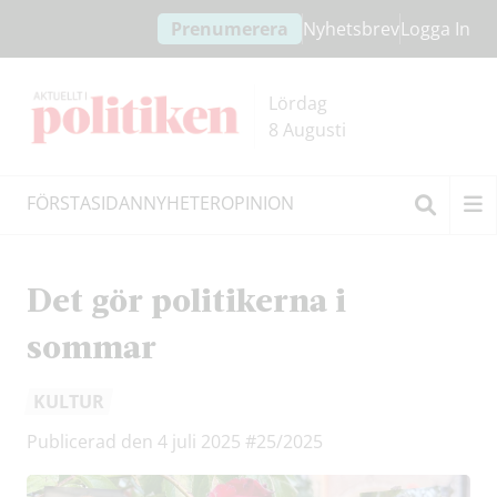
Hoppa
Hoppa
Prenumerera
Nyhetsbrev
Logga In
till
till
innehållet
headern
Lördag
8 Augusti
FÖRSTASIDAN
NYHETER
OPINION
Sök
Det gör politikerna i
sommar
KULTUR
Publicerad den 4 juli 2025
#25/2025