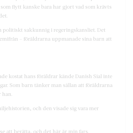
som flytt kanske bara har gjort vad som krävts
det.
politiskt sakkunnig i regeringskansliet. Det
emifrån – föräldrarna uppmanade sina barn att
de kostat hans föräldrar kände Danish Sial inte
ngar. Som barn tänker man sällan att föräldrarna
r han.
miljehistorien, och den visade sig vara mer
se att berätta, och det här är min fars.