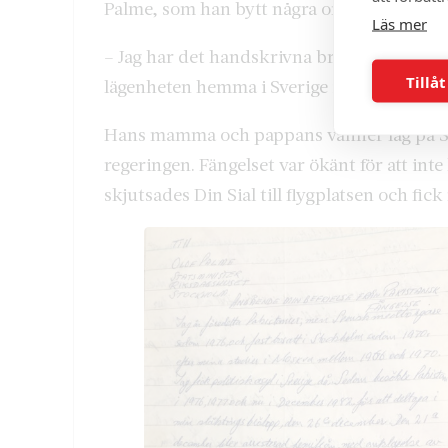
Palme, som han bytt några ord med vid en 
Läs mer
– Jag har det handskrivna brevet hemma och
Tillåt
lägenheten hemma i Sverige inte till cellen 
Hans mamma och pappans vänner låg på Sv
regeringen. Fängelset var ökänt för att int
skjutsades Din Sial till flygplatsen och fick 