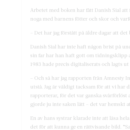
Arbetet med boken har fått Danish Sial att 
noga med barnens fötter och skor och varf
– Det har jag förstått på äldre dagar att det
Danish Sial har inte haft någon brist på un
sin far har han haft gott om tidningsklipp at
1983 hade precis digitaliserats och lagts ut
– Och så har jag rapporten från Amnesty In
utstå. Jag är väldigt tacksam för att vi ha
rapporterar, för det var ganska svårförlöst a
gjorde ju inte saken lätt – det var hemskt at
En av hans systrar klarade inte att läsa hel
det för att kunna ge en rättvisande bild. ”S