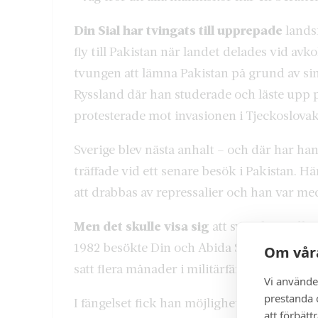
Din Sial har tvingats till upprepade
landsf
fly till Pakistan när landet delades vid av
tvungen att lämna Pakistan på grund av sin
Ryssland där han studerade och läste upp
protesterade mot invasionen i Tjeckoslova
Sverige blev nästa anhalt – och där har han
träffade vid ett senare besök i Pakistan. Hä
att drabbas av repressalier och han var 
Men det skulle visa sig
att svenskt medborg
1982 besökte Din och Abida Sial och deras ä
Om våra
satt flera månader i militärfängelse och utsa
Vi använde
prestanda o
I fängelset fick han möjlighet att skicka ett
att förbätt