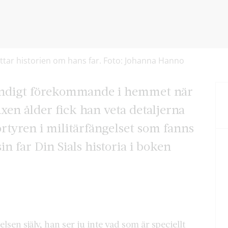
ättar historien om hans far. Foto: Johanna Hanno
ständigt förekommande i hemmet när
uxen ålder fick han veta detaljerna
ortyren i militärfängelset som fanns
n far Din Sials historia i boken
elsen själv, han ser ju inte vad som är speciellt