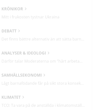
KRÖNIKOR
Mitt i frukosten tystnar Ukraina
DEBATT
Det finns bättre alternativ än att sätta barn i fängelse
ANALYSER & IDEOLOGI
Därför talar Moderaterna om ”hårt arbetande människor”
SAMHÄLLSEKONOMI
Lågt barnafödande får på sikt stora konsekvenser
KLIMATET
TCO: Ta vara på de anställda i klimatomställningen