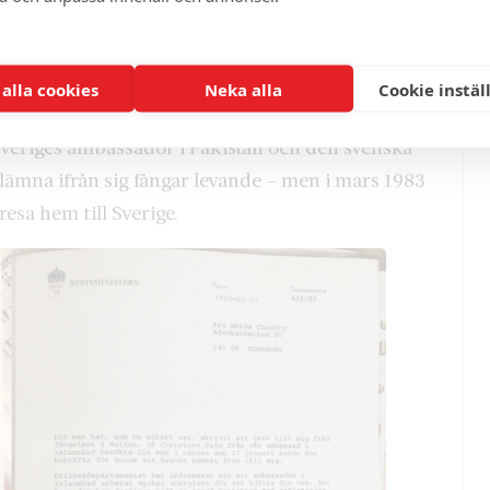
demonstration på Sergels torg.
 även Olof Palmes svar, som självklart gick till
 alla cookies
Neka alla
Cookie instäl
i Pakistan, säger Danish Sial.
eriges ambassadör i Pakistan och den svenska
e lämna ifrån sig fångar levande – men i mars 1983
resa hem till Sverige.