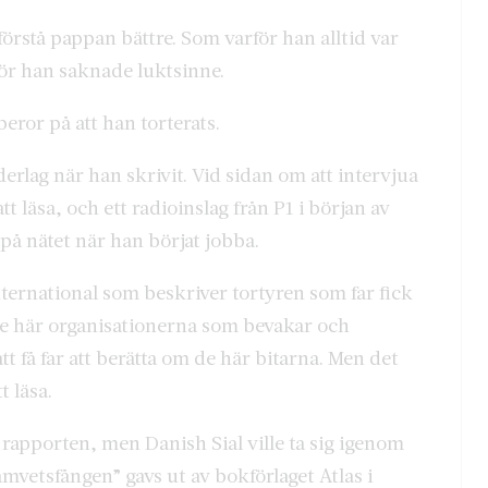
förstå pappan bättre. Som varför han alltid var
ör han saknade luktsinne.
 beror på att han torterats.
derlag när han skrivit. Vid sidan om att intervjua
t läsa, och ett radioinslag från P1 i början av
 på nätet när han börjat jobba.
ternational som beskriver tortyren som far fick
r de här organisationerna som bevakar och
tt få far att berätta om de här bitarna. Men det
t läsa.
a rapporten, men Danish Sial ville ta sig igenom
amvetsfången” gavs ut av bokförlaget Atlas i