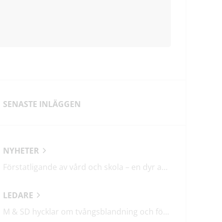
SENASTE INLÄGGEN
NYHETER
Förstatligande av vård och skola – en dyr affär med osäkert utfall
LEDARE
M & SD hycklar om tvångsblandning och förvärrar segregationen