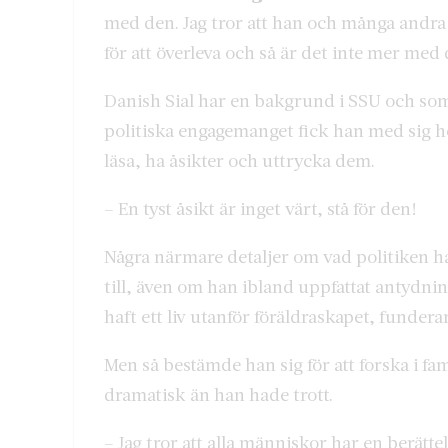
med den. Jag tror att han och många andra 
för att överleva och så är det inte mer med 
Danish Sial har en bakgrund i SSU och som 
politiska engagemanget fick han med sig h
läsa, ha åsikter och uttrycka dem.
– En tyst åsikt är inget värt, stå för den!
Några närmare detaljer om vad politiken ha
till, även om han ibland uppfattat antydni
haft ett liv utanför föräldraskapet, fundera
Men så bestämde han sig för att forska i fa
dramatisk än han hade trott.
– Jag tror att alla människor har en berättel