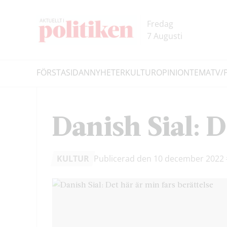
Hoppa
Hoppa
till
till
Fredag
innehållet
headern
7 Augusti
FÖRSTASIDAN
NYHETER
KULTUR
OPINION
TEMA
TV/
Sök
Danish Sial: D
KULTUR
Publicerad den 10 december 2022