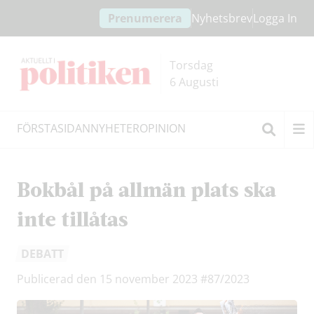
Hoppa
Hoppa
Prenumerera
Nyhetsbrev
Logga In
till
till
innehållet
headern
Torsdag
6 Augusti
FÖRSTASIDAN
NYHETER
OPINION
Sök
Bokbål på allmän plats ska
inte tillåtas
DEBATT
Publicerad den 15 november 2023
#87/2023