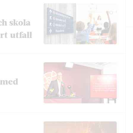
ch skola
t utfall
t med