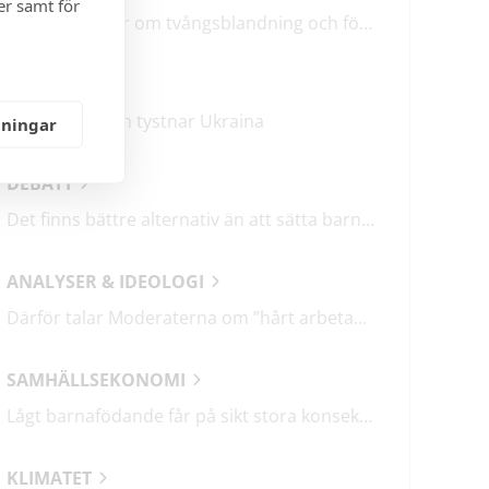
er samt för
M & SD hycklar om tvångsblandning och förvärrar segregationen
KRÖNIKOR
Mitt i frukosten tystnar Ukraina
lningar
DEBATT
Det finns bättre alternativ än att sätta barn i fängelse
ANALYSER & IDEOLOGI
Därför talar Moderaterna om ”hårt arbetande människor”
SAMHÄLLSEKONOMI
Lågt barnafödande får på sikt stora konsekvenser
KLIMATET