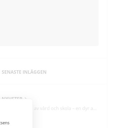
SENASTE INLÄGGEN
NYHETER
Förstatligande av vård och skola – en dyr affär med osäkert utfall
tsens
LEDARE