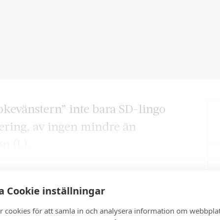
okevänstern” inte bara SD-lingo
gering, av ingen mindre än
on (L).
 Cookie inställningar
artikel?
r cookies för att samla in och analysera information om webbpla