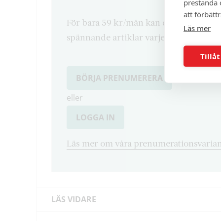
prestanda o
att förbätt
För bara 59 kr/mån kan du läsa både d
Läs mer
spännande artiklar varje månad.
Tillåt
BÖRJA PRENUMERERA
eller
LOGGA IN
Läs mer om våra prenumerationsvarian
LÄS VIDARE