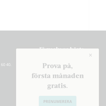
Få veckans bästa
artiklar på mejlen
Prova på,
 60 40.
PRENUMERERA
första månaden
gratis.
PRENUMERERA