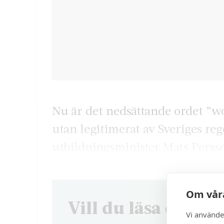
Nu är det nedsättande ordet ”w
utan legitimerat av Sveriges re
utbildningsminister Mats Perss
Om våra
Vill du läsa denna 
Vi använde