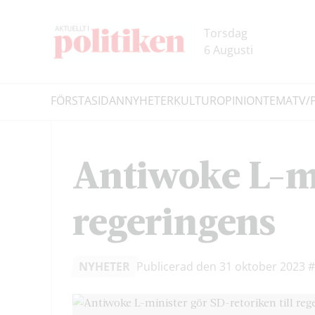
Hoppa
Hoppa
till
till
Torsdag
innehållet
headern
6 Augusti
FÖRSTASIDAN
NYHETER
KULTUR
OPINION
TEMA
TV/
Sök
Antiwoke L-mi
regeringens
NYHETER
Publicerad den 31 oktober 2023
#