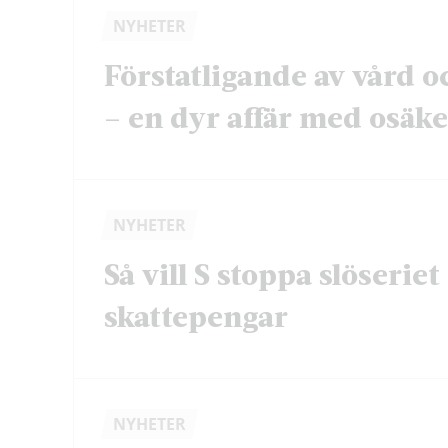
NYHETER
Förstatligande av vård o
– en dyr affär med osäker
NYHETER
Så vill S stoppa slöserie
skattepengar
NYHETER