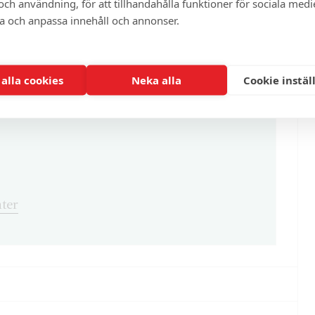
ch användning, för att tillhandahålla funktioner för sociala medi
ra och anpassa innehåll och annonser.
enna och cirka 100 andra exklusiva och
 alla cookies
Neka alla
Cookie instäl
ter