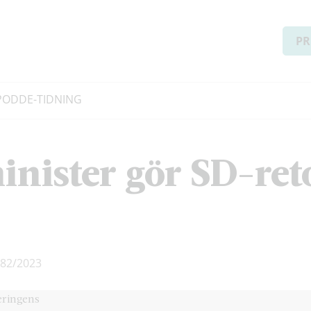
PR
PODD
E-TIDNING
nister gör SD-reto
82/2023