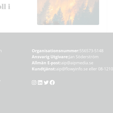
ll i
en
Organisationsnummer:
556573-5148
Ansvarig Utgivare:
Jan Söderström
Allmän E-post:
aip@aipmedia.se
Kundtjänst:
aip@flowyinfo.se
eller 08-1210
Instagram
LinkedIn
Twitter
Facebook
y