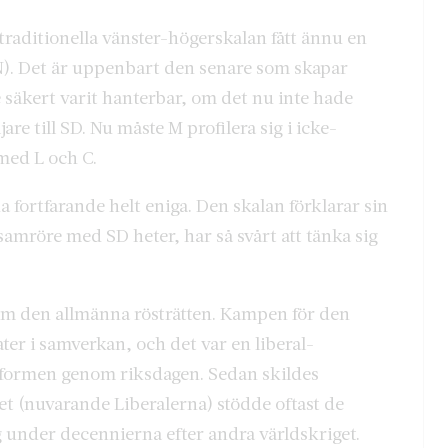
 traditionella vänster-högerskalan fått ännu en
AN). Det är uppenbart den senare som skapar
 säkert varit hanterbar, om det nu inte hade
jare till SD. Nu måste M profilera sig i icke-
 med L och C.
a fortfarande helt eniga. Den skalan förklarar sin
d samröre med SD heter, har så svårt att tänka sig
om den allmänna rösträtten. Kampen för den
ter i samverkan, och det var en liberal-
eformen genom riksdagen. Sedan skildes
t (nuvarande Liberalerna) stödde oftast de
 under decennierna efter andra världskriget.