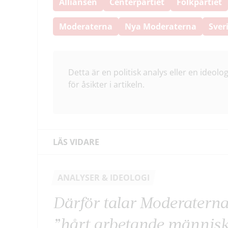
Alliansen
Centerpartiet
Folkpartiet
Moderaterna
Nya Moderaterna
Sver
Detta är en politisk analys eller en ideolog
för åsikter i artikeln.
LÄS VIDARE
ANALYSER & IDEOLOGI
Därför talar Moderatern
”hårt arbetande männis