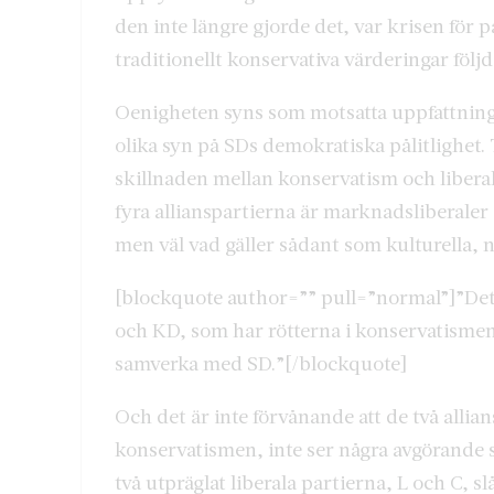
den inte längre gjorde det, var krisen för 
traditionellt konservativa värderingar följ
Oenigheten syns som motsatta uppfattninga
olika syn på SDs demokratiska pålitlighet. 
skillnaden mellan konservatism och liberal
fyra allianspartierna är marknadsliberaler
men väl vad gäller sådant som kulturella, n
[blockquote author=”” pull=”normal”]”Det ä
och KD, som har rötterna i konservatismen
samverka med SD.”[/blockquote]
Och det är inte förvånande att de två allia
konservatismen, inte ser några avgörande
två utpräglat liberala partierna, L och C, sl