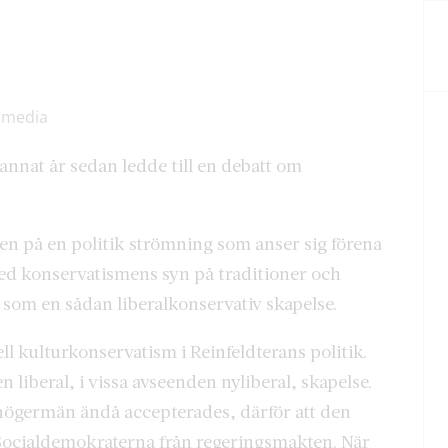
imedia
annat år sedan ledde till en debatt om
en på en politik strömning som anser sig förena
d konservatismens syn på traditioner och
 som en sådan liberalkonservativ skapelse.
ell kulturkonservatism i Reinfeldterans politik.
 liberal, i vissa avseenden nyliberal, skapelse.
 högermän ändå accepterades, därför att den
Socialdemokraterna från regeringsmakten. När