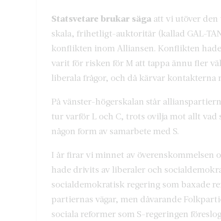
Statsvetare brukar säga
att vi utöver den
skala, frihetligt-auktoritär (kallad GAL-T
konflikten inom Alliansen. Konflikten hade
varit för risken för M att tappa ännu fler väl
liberala frågor, och då kärvar kontakterna
På vänster-högerskalan står allianspartiern
tur varför L och C, trots ovilja mot allt va
någon form av samarbete med S.
I år firar vi minnet av överenskommelsen 
hade drivits av liberaler och socialdemokra
socialdemokratisk regering som baxade r
partiernas vägar, men dåvarande Folkpartie
sociala reformer som S-regeringen föreslog