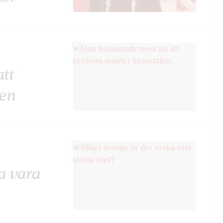
tt
len
ka vara