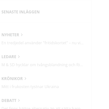
SENASTE INLÄGGEN
NYHETER
En tredjedel använder ”fritidskortet” – nu vill regeringen utveckla det
LEDARE
M & SD hycklar om tvångsblandning och förvärrar segregationen
KRÖNIKOR
Mitt i frukosten tystnar Ukraina
DEBATT
Det finns bättre alternativ än att sätta barn i fängelse