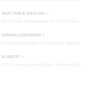
ANALYSER & IDEOLOGI
Därför talar Moderaterna om ”hårt arbetande människor”
SAMHÄLLSEKONOMI
Holdingbolag hjälper de rikaste att slippa betala miljarder i skatt
KLIMATET
TCO: Ta vara på de anställda i klimatomställningen