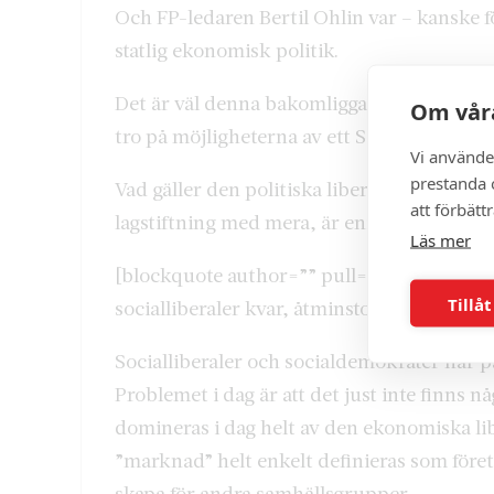
Och FP-ledaren Bertil Ohlin var – kanske 
statlig ekonomisk politik.
Det är väl denna bakomliggande historia av 
Om våra
tro på möjligheterna av ett S-L-samarbete. 
Vi använde
prestanda o
Vad gäller den politiska liberalismen, allts
att förbätt
lagstiftning med mera, är enigheten mellan 
Läs mer
[blockquote author=”” pull=”normal”]”Probl
Tillåt
socialliberaler kvar, åtminstone inte i L.”[
Socialliberaler och socialdemokrater har på 
Problemet i dag är att det just inte finns nå
domineras i dag helt av den ekonomiska l
”marknad” helt enkelt definieras som föret
skapa för andra samhällsgrupper.