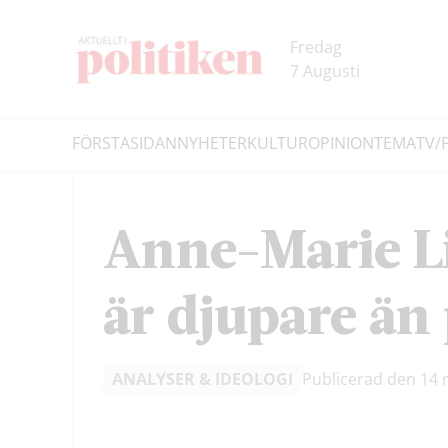
Hoppa
Hoppa
till
till
Fredag
innehållet
headern
7 Augusti
FÖRSTASIDAN
NYHETER
KULTUR
OPINION
TEMA
TV/
Sök
Anne-Marie Li
är djupare än
ANALYSER & IDEOLOGI
Publicerad den 14