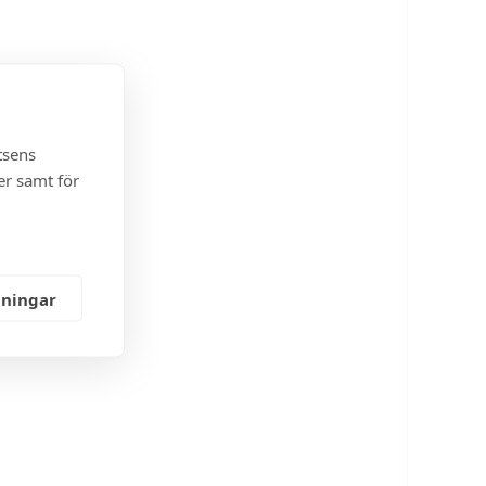
tsens
er samt för
lningar