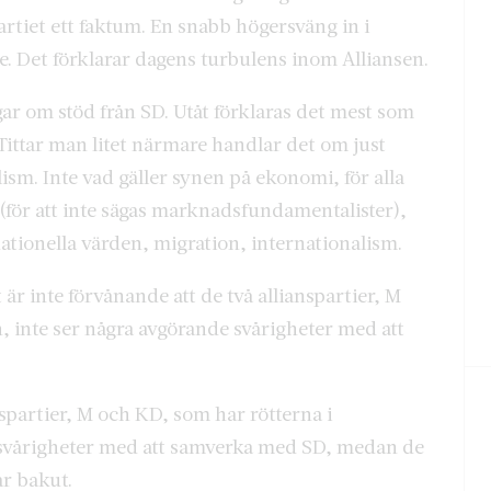
partiet ett faktum. En snabb högersväng in i
de. Det förklarar dagens turbulens inom Alliansen.
r om stöd från SD. Utåt förklaras det mest som
Tittar man litet närmare handlar det om just
ism. Inte vad gäller synen på ekonomi, för alla
 (för att inte sägas marknadsfundamentalister),
ationella värden, migration, internationalism.
r inte förvånande att de två allianspartier, M
, inte ser några avgörande svårigheter med att
nspartier, M och KD, som har rötterna i
 svårigheter med att samverka med SD, medan de
år bakut.