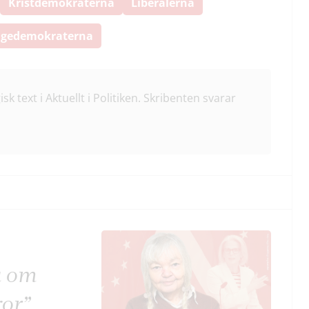
Kristdemokraterna
Liberalerna
igedemokraterna
isk text i Aktuellt i Politiken. Skribenten svarar
a om
kor”