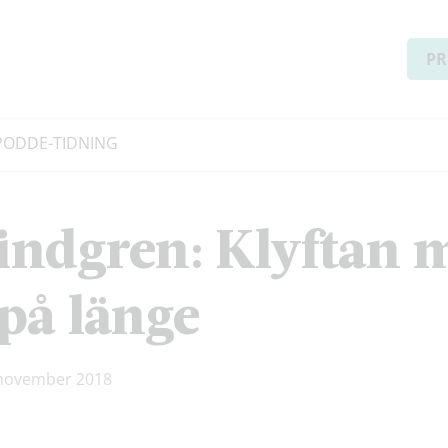
PR
PODD
E-TIDNING
ndgren: Klyftan m
 på länge
 november 2018