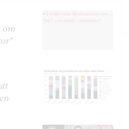
a om
kor”
tt
len