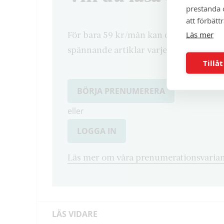
prestanda o
att förbätt
Läs mer
För bara 59 kr/mån kan du läsa både d
spännande artiklar varje månad.
Tillåt
BÖRJA PRENUMERERA
eller
LOGGA IN
Läs mer om våra prenumerationsvarian
LÄS VIDARE