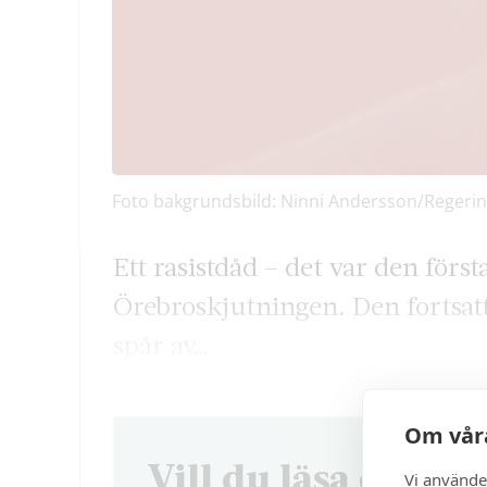
Foto bakgrundsbild: Ninni Andersson/Regerin
Ett rasistdåd – det var den förs
Örebroskjutningen. Den fortsatt
spår av…
Om våra
Vill du läsa denna 
Vi använde