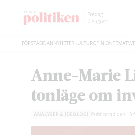
Hoppa
Hoppa
till
till
Fredag
innehållet
headern
7 Augusti
FÖRSTASIDAN
NYHETER
KULTUR
OPINION
TEMA
TV/
Sök
Anne-Marie Li
tonläge om i
ANALYSER & IDEOLOGI
Publicerad den 13 