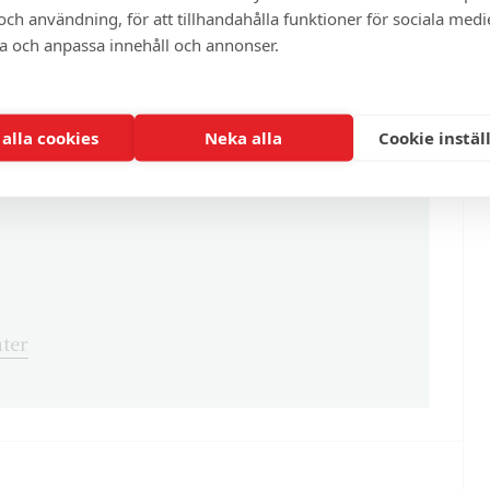
ch användning, för att tillhandahålla funktioner för sociala medi
ra och anpassa innehåll och annonser.
enna och cirka 100 andra exklusiva och
 alla cookies
Neka alla
Cookie instäl
ter