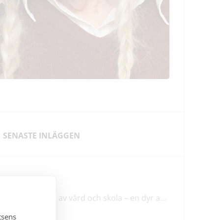
SENASTE INLÄGGEN
NYHETER
Förstatligande av vård och skola – en dyr affär med osäkert utfall
tsens