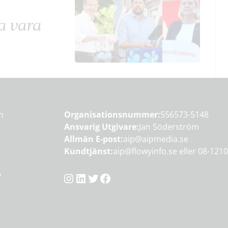
ka vara
en
Organisationsnummer:
556573-5148
Ansvarig Utgivare:
Jan Söderström
Allmän E-post:
aip@aipmedia.se
Kundtjänst:
aip@flowyinfo.se
eller 08-1210
Instagram
LinkedIn
Twitter
Facebook
y