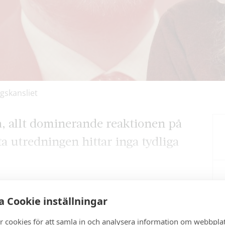
gskansliet
ta, allt dominerande reaktionen på
a utredningen hittar inga tydliga
 Cookie inställningar
artikel?
r cookies för att samla in och analysera information om webbpla