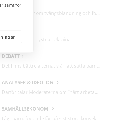
LEDARE
er samt för
M & SD hycklar om tvångsblandning och förvärrar segregationen
KRÖNIKOR
lningar
Mitt i frukosten tystnar Ukraina
DEBATT
Det finns bättre alternativ än att sätta barn i fängelse
ANALYSER & IDEOLOGI
Därför talar Moderaterna om ”hårt arbetande människor”
SAMHÄLLSEKONOMI
Lågt barnafödande får på sikt stora konsekvenser