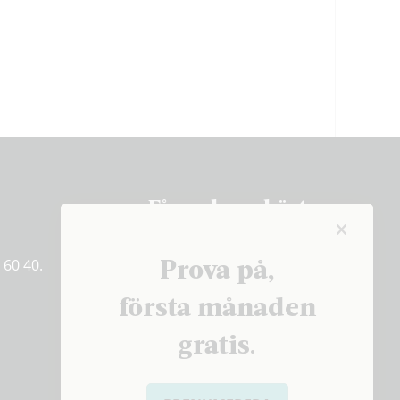
Få veckans bästa
artiklar på mejlen
Prova på,
 60 40.
PRENUMERERA
första månaden
gratis.