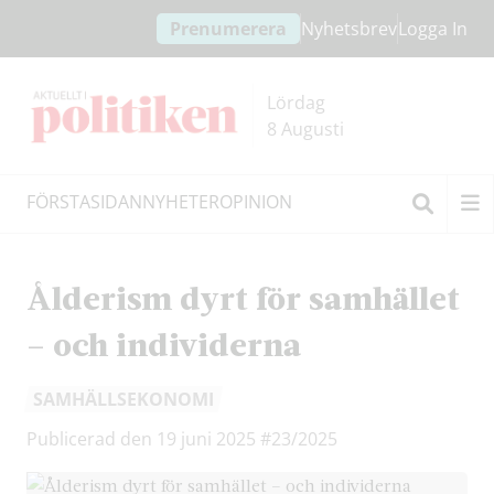
Hoppa
Hoppa
Prenumerera
Nyhetsbrev
Logga In
till
till
innehållet
headern
Lördag
8 Augusti
FÖRSTASIDAN
NYHETER
OPINION
Sök
Ålderism dyrt för samhället
– och individerna
SAMHÄLLSEKONOMI
Publicerad den 19 juni 2025
#23/2025