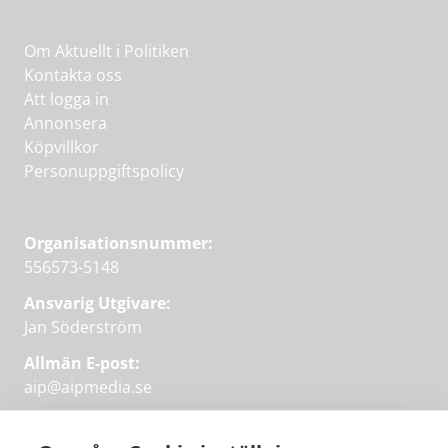
Om Aktuellt i Politiken
Kontakta oss
Att logga in
Annonsera
Köpvillkor
Personuppgiftspolicy
Organisationsnummer:
556573-5148
Ansvarig Utgivare:
Jan Söderström
Allmän E-post:
aip@aipmedia.se
Kundtjänst:
aip@flowyinfo.se
eller 08-1210 60 40.