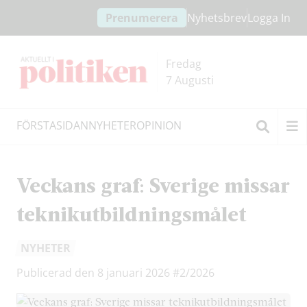
Hoppa
Hoppa
Prenumerera
Nyhetsbrev
Logga In
till
till
innehållet
headern
Fredag
7 Augusti
FÖRSTASIDAN
NYHETER
OPINION
Sök
Veckans graf: Sverige missar
teknikutbildningsmålet
NYHETER
Publicerad den 8 januari 2026
#2/2026