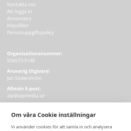
Kontakta oss
Att logga in
Annonsera
Köpvillkor
Personuppgiftspolicy
Organisationsnummer:
556573-5148
Ansvarig Utgivare:
Jan Söderström
Allmän E-post:
aip@aipmedia.se
Kundtjänst:
aip@flowyinfo.se
eller 08-1210 60 40.
Om våra Cookie inställningar
Instagram
LinkedIn
Twitter
Facebook
Vi använder cookies för att samla in och analysera