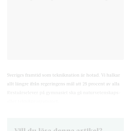
Sveriges framtid som tekniknation är hotad. Vi halkar
allt längre ifrån regeringens mål att 25 procent av alla
förstaårselever på gymnasiet ska gå naturvetenskaps-
eller teknikprogrammet.
Vill du läsa denna artikel?