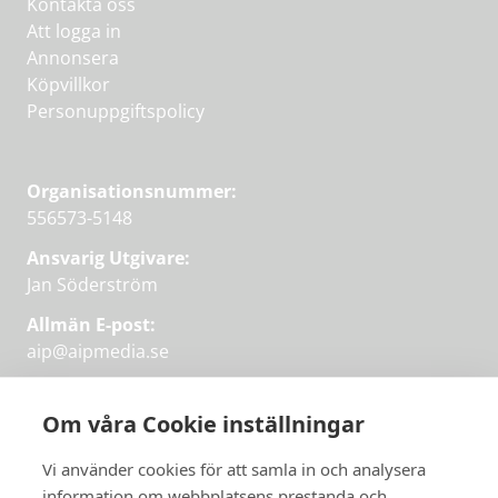
Kontakta oss
Att logga in
Annonsera
Köpvillkor
Personuppgiftspolicy
Organisationsnummer:
556573-5148
Ansvarig Utgivare:
Jan Söderström
Allmän E-post:
aip@aipmedia.se
Kundtjänst:
aip@flowyinfo.se
eller 08-1210 60 40.
Om våra Cookie inställningar
Instagram
LinkedIn
Twitter
Facebook
Vi använder cookies för att samla in och analysera
information om webbplatsens prestanda och