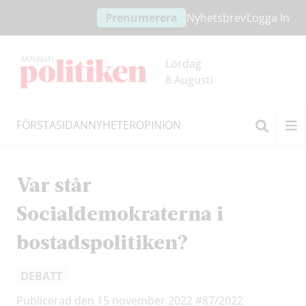
Hoppa
Hoppa
Prenumerera
Nyhetsbrev
Logga In
till
till
innehållet
headern
Lördag
8 Augusti
FÖRSTASIDAN
NYHETER
OPINION
Sök
Var står
Socialdemokraterna i
bostadspolitiken?
DEBATT
Publicerad den 15 november 2022
#87/2022