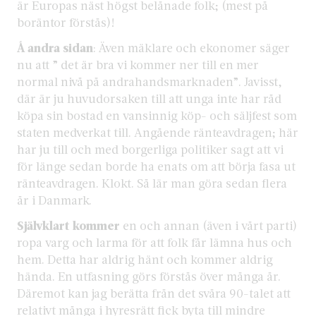
är Europas näst högst belånade folk; (mest på
boräntor förstås)!
Å andra sidan
: Även mäklare och ekonomer säger
nu att ” det är bra vi kommer ner till en mer
normal nivå på andrahandsmarknaden”. Javisst,
där är ju huvudorsaken till att unga inte har råd
köpa sin bostad en vansinnig köp- och säljfest som
staten medverkat till. Angående ränteavdragen; här
har ju till och med borgerliga politiker sagt att vi
för länge sedan borde ha enats om att börja fasa ut
ränteavdragen. Klokt. Så lär man göra sedan flera
år i Danmark.
Självklart kommer
en och annan (även i vårt parti)
ropa varg och larma för att folk får lämna hus och
hem. Detta har aldrig hänt och kommer aldrig
hända. En utfasning görs förstås över många år.
Däremot kan jag berätta från det svåra 90-talet att
relativt många i hyresrätt fick byta till mindre