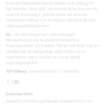
som det tillkommit nya förmåner och avdrag för
ägt boende. Visst, folk ska förstås få bo hur de vill,
men en trovärdig S-politik måste väl vara att
samhällets villkor och förmåner ska vara lika för
olika upplåtelseformer?
Så…
var står nu partiet, och vad säger
talespersonen om Socialdemokraternas
bostadspolitik? Att S måste ”stå på rätt sida” i en för
vanligt folk så viktig fråga inför nästa val är
uppenbart, om vi ska ha en chans återfå
regeringsmakten.
Alf Gillberg
, socialdemokrat i Uddevalla
.
Debattartikel
Aktuellt i Politiken publicerar debattartiklar om