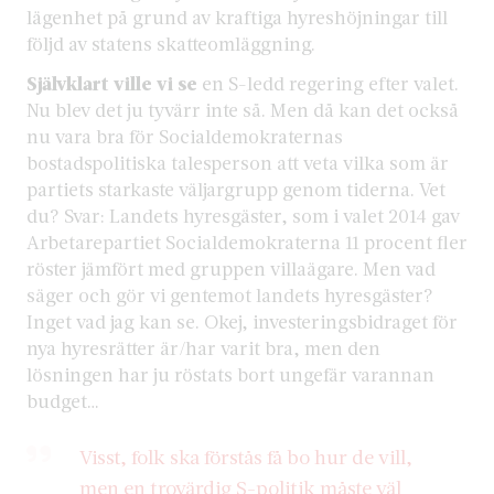
lägenhet på grund av kraftiga hyreshöjningar till
följd av statens skatteomläggning.
Självklart ville vi se
en S-ledd regering efter valet.
Nu blev det ju tyvärr inte så. Men då kan det också
nu vara bra för Socialdemokraternas
bostadspolitiska talesperson att veta vilka som är
partiets starkaste väljargrupp genom tiderna. Vet
du? Svar: Landets hyresgäster, som i valet 2014 gav
Arbetarepartiet Socialdemokraterna 11 procent fler
röster jämfört med gruppen villaägare. Men vad
säger och gör vi gentemot landets hyresgäster?
Inget vad jag kan se. Okej, investeringsbidraget för
nya hyresrätter är/har varit bra, men den
lösningen har ju röstats bort ungefär varannan
budget…
Visst, folk ska förstås få bo hur de vill,
men en trovärdig S-politik måste väl