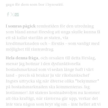
gagn för dem som bor i hyresrätt.
I somras pågick
remisstiden för den utredning
som bland annat föreslog att unga skulle kunna få
ett så kallat startlån av staten, via
kreditmarknaden och – förstås – som vanligt med
möjlighet till ränteavdrag.
Hela denna fråga
, och orsaken till detta förslag,
menar jag bottnar i den dysfunktionella
bostadsmarknad som vi sedan länge haft i vårt
land – precis så brukar ju vår riksbankschef
Ingves uttrycka sig när diverse olika ”bekymmer”
på bostadsmarknaden ska kommenteras. Jag
instämmer! Att statens kostnadsvolym nu kommer
att öka kraftigt, när räntorna går upp, verkar det
inte vara någon som bryr sig om – inte heller att vi