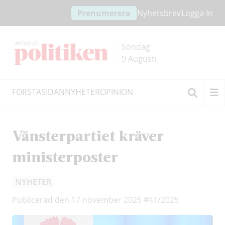
Hoppa
Hoppa
Prenumerera
Nyhetsbrev
Logga In
till
till
innehållet
headern
Söndag
9 Augusti
FÖRSTASIDAN
NYHETER
OPINION
Sök
Vänsterpartiet kräver
ministerposter
NYHETER
Publicerad den 17 november 2025
#41/2025