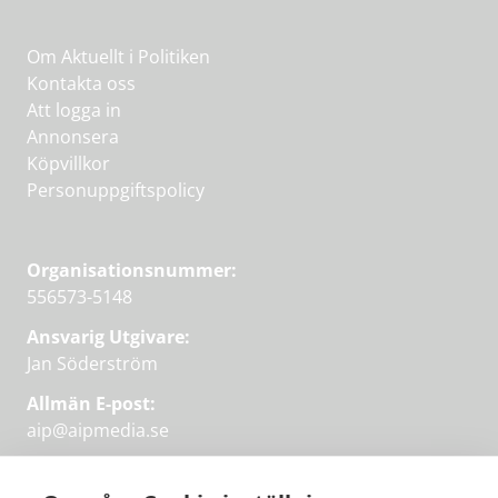
Om Aktuellt i Politiken
Kontakta oss
Att logga in
Annonsera
Köpvillkor
Personuppgiftspolicy
Organisationsnummer:
556573-5148
Ansvarig Utgivare:
Jan Söderström
Allmän E-post:
aip@aipmedia.se
Kundtjänst:
aip@flowyinfo.se
eller 08-1210 60 40.