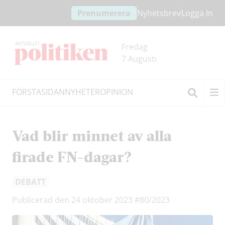
Hoppa
Hoppa
Prenumerera
Nyhetsbrev
Logga In
till
till
innehållet
headern
Fredag
7 Augusti
FÖRSTASIDAN
NYHETER
OPINION
Sök
Vad blir minnet av alla
firade FN-dagar?
DEBATT
Publicerad den 24 oktober 2023
#80/2023