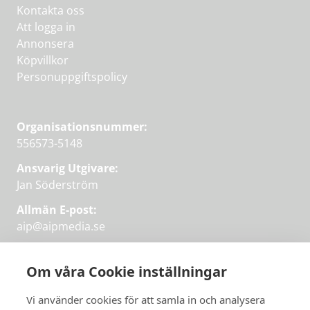
Kontakta oss
Att logga in
Annonsera
Köpvillkor
Personuppgiftspolicy
Organisationsnummer:
556573-5148
Ansvarig Utgivare:
Jan Söderström
Allmän E-post:
aip@aipmedia.se
Kundtjänst:
aip@flowyinfo.se
eller 08-1210 60 40.
Om våra Cookie inställningar
Instagram
LinkedIn
Twitter
Facebook
Vi använder cookies för att samla in och analysera