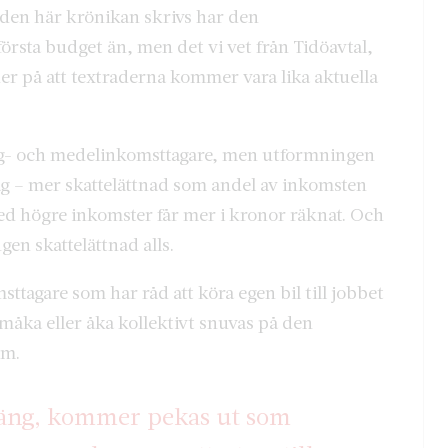
 den här krönikan skrivs har den
första budget än, men det vi vet från Tidöavtal,
er på att textraderna kommer vara lika aktuella
l låg- och medelinkomsttagare, men utformningen
ag – mer skattelättnad som andel av inkomsten
ed högre inkomster får mer i kronor räknat. Och
gen skattelättnad alls.
agare som har råd att köra egen bil till jobbet
åka eller åka kollektivt snuvas på den
om.
edäng, kommer pekas ut som