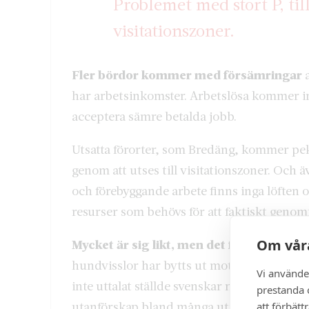
Problemet med stort P, til
visitationszoner.
Fler bördor kommer med försämringar
har arbetsinkomster. Arbetslösa kommer i
acceptera sämre betalda jobb.
Utsatta förorter, som Bredäng, kommer pek
genom att utses till visitationszoner. Och 
och förebyggande arbete finns inga löfte
resurser som behövs för att faktiskt genomf
Om våra
Mycket är sig likt, men det finns
en gradsk
hundvisslor har bytts ut mot mistlurar. I s
Vi använde
inte uttalat ställde svenskar mot invandrad
prestanda o
utanförskap bland många utrikes födda”.
att förbätt