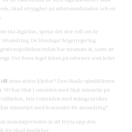
stem, ökad otrygghet på arbetsmarknaden och en
.
ska åtgärdas, spelar det stor roll om de
or invandring. De lösningar högerregering
grationspolitiken redan har stramats åt, samt att
verige. Det finns inget fokus på reformer som leder
till
ännu större klyftor? Den ökade ojämlikheten
. SD har ökat i områden med ökat missnöje på
 i välfärden, inte i områden med många utrikes
t här missnöjet med kostnader för invandring?
här mandatperioden är att bryta upp den
k för ökad jämlikhet.