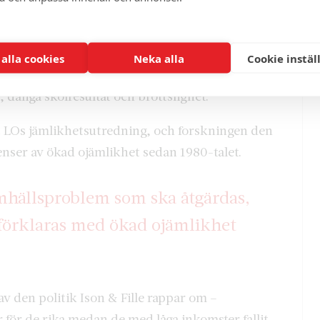
ld och hävdar att Sveriges ”enskilt största
stor invandring i kombination med misslyckad
 alla cookies
Neka alla
Cookie instäl
amhället genom bostadssegregation,
dåliga skolresultat och brottslighet.
.
LOs jämlikhetsutredning, och forskningen den
enser av ökad ojämlikhet sedan 1980-talet.
hällsproblem som ska åtgärdas,
e förklaras med ökad ojämlikhet
v den politik Ison & Fille rappar om –
 för de rika medan de med låga inkomster fallit