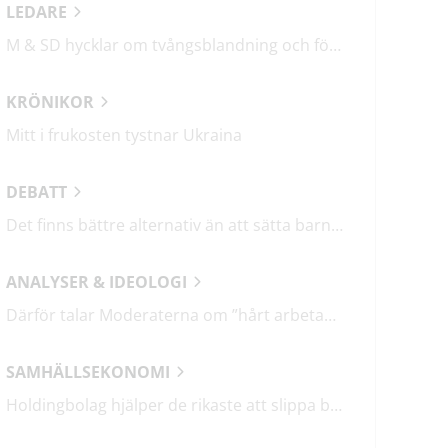
LEDARE
M & SD hycklar om tvångsblandning och förvärrar segregationen
KRÖNIKOR
Mitt i frukosten tystnar Ukraina
DEBATT
Det finns bättre alternativ än att sätta barn i fängelse
ANALYSER & IDEOLOGI
Därför talar Moderaterna om ”hårt arbetande människor”
SAMHÄLLSEKONOMI
Holdingbolag hjälper de rikaste att slippa betala miljarder i skatt