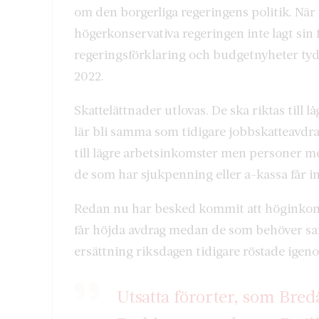
om den borgerliga regeringens politik. När
högerkonservativa regeringen inte lagt sin 
regeringsförklaring och budgetnyheter tyd
2022.
Skattelättnader utlovas. De ska riktas til
lär bli samma som tidigare jobbskatteavdr
till lägre arbetsinkomster men personer m
de som har sjukpenning eller a-kassa får in
Redan nu har besked kommit att höginkomstt
får höjda avdrag medan de som behöver sam
ersättning riksdagen tidigare röstade igen
Utsatta förorter, som Br