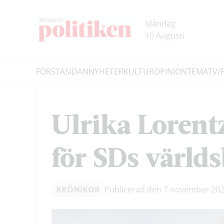
Hoppa
Hoppa
till
till
Måndag
innehållet
headern
10 Augusti
FÖRSTASIDAN
NYHETER
KULTUR
OPINION
TEMA
TV/
Sök
Ulrika Lorent
för SDs världs
KRÖNIKOR
Publicerad den 7 november 20