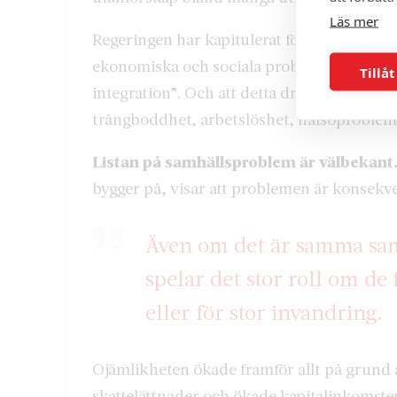
Läs mer
Regeringen har kapitulerat för SDs världsbi
ekonomiska och sociala problem beror på 
Tillåt
integration”. Och att detta drabbar hela s
trångboddhet, arbetslöshet, hälsoproblem, 
Listan på samhällsproblem är välbekant
bygger på, visar att problemen är konsekv
Även om det är samma sam
spelar det stor roll om d
eller för stor invandring.
Ojämlikheten ökade framför allt på grund a
skattelättnader och ökade kapitalinkomster