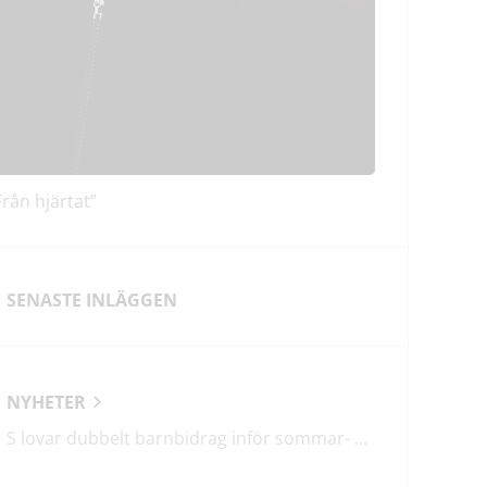
Från hjärtat”
SENASTE INLÄGGEN
NYHETER
S lovar dubbelt barnbidrag inför sommar- och jullov