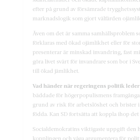
efter på grund av försämrade trygghetssy
marknadslogik som gjort välfärden ojämlik
Även om det är samma samhällsproblem som 
förklaras med ökad ojämlikhet eller för st
presenterar är minskad invandring, fast mi
göra livet svårt för invandrare som bor i S
till ökad jämlikhet.
Vad händer när regeringens politik leder 
bäddade för högerpopulismens framgångar
grund av risk för arbetslöshet och brister
födda. Kan SD fortsätta att koppla ihop de
Socialdemokratins viktigaste uppgift den 
kopplingen och våga argumentera för politi