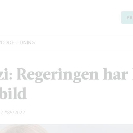
PR
PODD
E-TIDNING
zi: Regeringen har 
bild
22
#85/2022