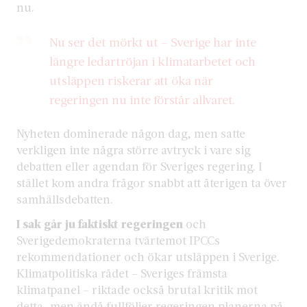
nu.
Nu ser det mörkt ut – Sverige har inte
längre ledartröjan i klimatarbetet och
utsläppen riskerar att öka när
regeringen nu inte förstår allvaret.
Nyheten dominerade någon dag, men satte
verkligen inte några större avtryck i vare sig
debatten eller agendan för Sveriges regering. I
stället kom andra frågor snabbt att återigen ta över
samhällsdebatten.
I sak går ju faktiskt regeringen
och
Sverigedemokraterna tvärtemot IPCCs
rekommendationer och ökar utsläppen i Sverige.
Klimatpolitiska rådet – Sveriges främsta
klimatpanel – riktade också brutal kritik mot
detta, men ändå fullföljer regeringen planerna på