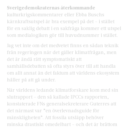
Sverigedemokraternas återkommande
kulturkrigskommentarer eller Ebba Buschs
kärnkraftsutspel är bra exempel på det – i stället
för en saklig debatt i en sakfråga kommer ett utspel
som medialogiken gör till huvudnummer i stället.
Jag vet inte om det medvetet finns en sådan teknik
från regeringen när det gäller klimatfrågan, men
det är ändå rätt symptomatiskt att
samhällsdebatten så ofta styrs över till att handla
om allt annat än det faktum att världens ekosystem
håller på att gå under.
När världens ledande klimatforskare kom med sin
slutrapport – den så kallade IPCCs rapporten,
konstaterade FNs generalsekreterare Guterres att
det närmast var ”en överlevnadsguide för
mänskligheten”. Att fossila utsläpp behöver
minska drastiskt omedelbart – och det är bråttom