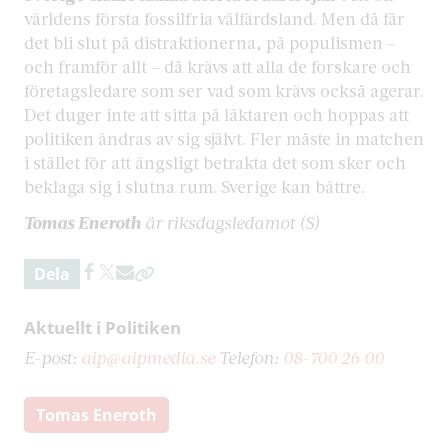
världens första fossilfria välfärdsland. Men då får
det bli slut på distraktionerna, på populismen –
och framför allt – då krävs att alla de forskare och
företagsledare som ser vad som krävs också agerar.
Det duger inte att sitta på läktaren och hoppas att
politiken ändras av sig självt. Fler måste in matchen
i stället för att ängsligt betrakta det som sker och
beklaga sig i slutna rum. Sverige kan bättre.
Tomas Eneroth
är riksdagsledamot (S)
Dela
Aktuellt i Politiken
E-post:
aip@aipmedia.se
Telefon:
08-700 26 00
Tomas Eneroth