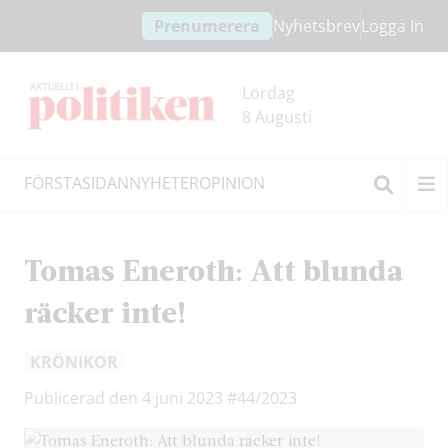
Hoppa
Hoppa
Prenumerera
Nyhetsbrev
Logga In
till
till
innehållet
headern
Lördag
8 Augusti
FÖRSTASIDAN
NYHETER
OPINION
Sök
Tomas Eneroth: Att blunda
räcker inte!
KRÖNIKOR
Publicerad den 4 juni 2023
#44/2023