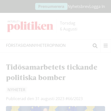
Hoppa
Hoppa
Prenumerera
Nyhetsbrev
Logga In
till
till
innehållet
headern
Torsdag
6 Augusti
FÖRSTASIDAN
NYHETER
OPINION
Sök
Tidösamarbetets tickande
politiska bomber
NYHETER
Publicerad den 31 augusti 2023
#66/2023