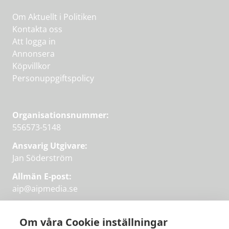
Om Aktuellt i Politiken
Kontakta oss
Att logga in
Annonsera
Köpvillkor
Personuppgiftspolicy
Organisationsnummer:
556573-5148
Ansvarig Utgivare:
Jan Söderström
Allmän E-post:
aip@aipmedia.se
Kundtjänst:
aip@flowyinfo.se
eller 08-1210 60 40.
Om våra Cookie inställningar