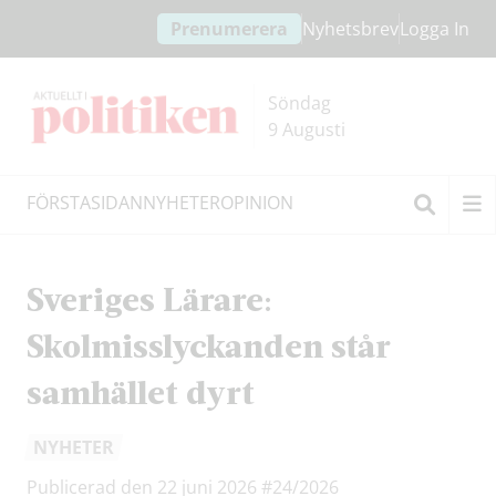
Hoppa
Hoppa
Prenumerera
Nyhetsbrev
Logga In
till
till
innehållet
headern
Söndag
9 Augusti
FÖRSTASIDAN
NYHETER
OPINION
Sök
Sveriges Lärare:
Skolmisslyckanden står
samhället dyrt
NYHETER
Publicerad den 22 juni 2026
#24/2026