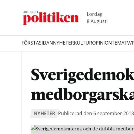
Hoppa
Hoppa
till
till
Lördag
innehållet
headern
8 Augusti
FÖRSTASIDAN
NYHETER
KULTUR
OPINION
TEMA
TV/
Sök
Sverigedemok
medborgarsk
NYHETER
Publicerad den 6 september 2018