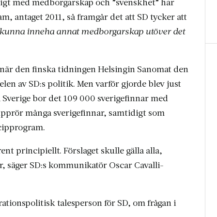
ktigt med medborgarskap och ”svenskhet” har
am, antaget 2011, så framgår det att SD tycker att
e kunna inneha annat medborgarskap utöver det
 när den finska tidningen Helsingin Sanomat den
len av SD:s politik. Men varför gjorde blev just
r i Sverige bor det 109 000 sverigefinnar med
pprör många sverigefinnar, samtidigt som
ncipprogram.
 principiellt. Förslaget skulle gälla alla,
r, säger SD:s kommunikatör Oscar Cavalli-
rationspolitisk talesperson för SD, om frågan i