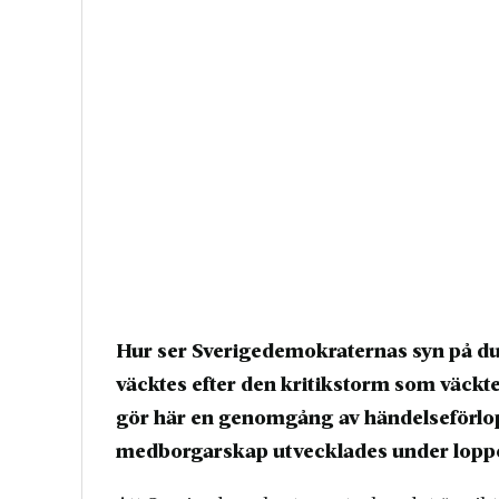
Hur ser Sverigedemokraternas syn på d
väcktes efter den kritikstorm som väcktes 
gör här en genomgång av händelseförlop
medborgarskap utvecklades under loppe