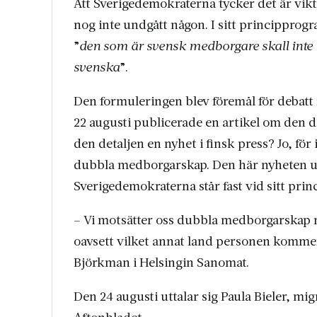
Att Sverigedemokraterna tycker det är vi
nog inte undgått någon. I sitt principprogr
”
den som är svensk medborgare skall int
svenska
”.
Den formuleringen blev föremål för debatt
22 augusti publicerade en artikel om den de
den detaljen en nyhet i finsk press? Jo, fö
dubbla medborgarskap. Den här nyheten u
Sverigedemokraterna står fast vid sitt pri
– Vi motsätter oss dubbla medborgarskap rent
oavsett vilket annat land personen komme
Björkman i Helsingin Sanomat.
Den 24 augusti uttalar sig Paula Bieler, mig