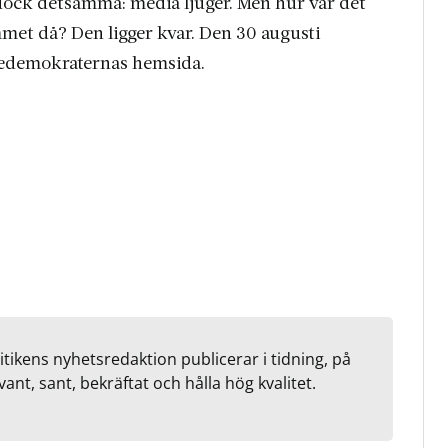
 dock detsamma: media ljuger. Men hur var det
met då? Den ligger kvar. Den 30 augusti
gedemokraternas hemsida.
litikens nyhetsredaktion publicerar i tidning, på
vant, sant, bekräftat och hålla hög kvalitet.