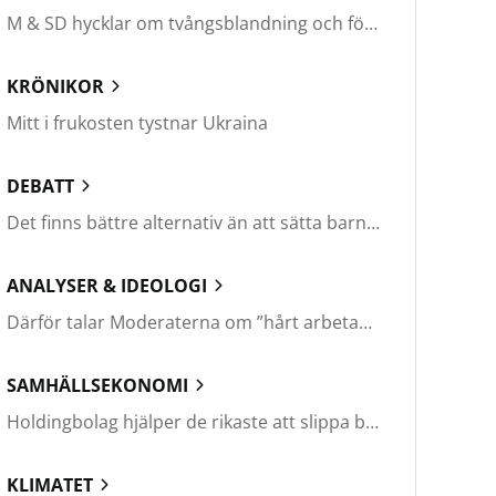
M & SD hycklar om tvångsblandning och förvärrar segregationen
KRÖNIKOR
Mitt i frukosten tystnar Ukraina
DEBATT
Det finns bättre alternativ än att sätta barn i fängelse
ANALYSER & IDEOLOGI
Därför talar Moderaterna om ”hårt arbetande människor”
SAMHÄLLSEKONOMI
Holdingbolag hjälper de rikaste att slippa betala miljarder i skatt
KLIMATET