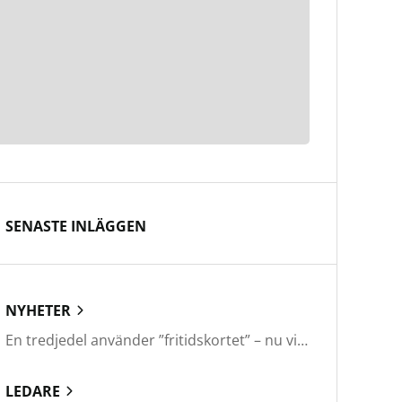
SENASTE INLÄGGEN
NYHETER
En tredjedel använder ”fritidskortet” – nu vill regeringen utveckla det
LEDARE