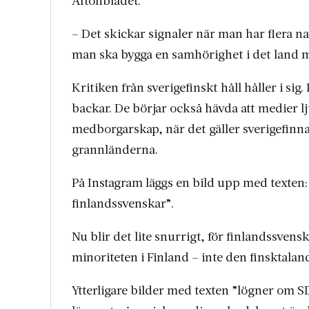
Aftonbladet.
– Det skickar signaler när man har flera n
man ska bygga en samhörighet i det land 
Kritiken från sverigefinskt håll håller i sig
backar. De börjar också hävda att medier lj
medborgarskap, när det gäller sverigefinnar
grannländerna.
På Instagram läggs en bild upp med texten: 
finlandssvenskar”.
Nu blir det lite snurrigt, för finlandssven
minoriteten i Finland – inte den finsktalan
Ytterligare bilder med texten ”lögner om S