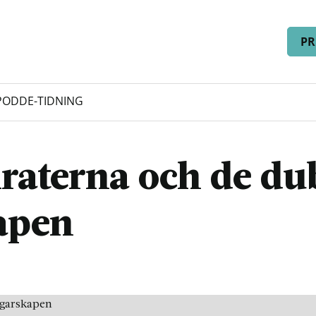
PR
PODD
E-TIDNING
raterna och de du
apen