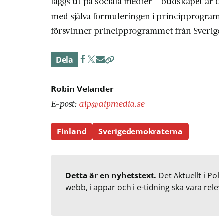
läggs ut på sociala medier – budskapet är
med själva formuleringen i principprogram
försvinner principprogrammet från Sveri
Dela
Robin Velander
E-post:
aip@aipmedia.se
Finland
Sverigedemokraterna
Detta är en nyhetstext.
Det Aktuellt i Po
webb, i appar och i e-tidning ska vara rele