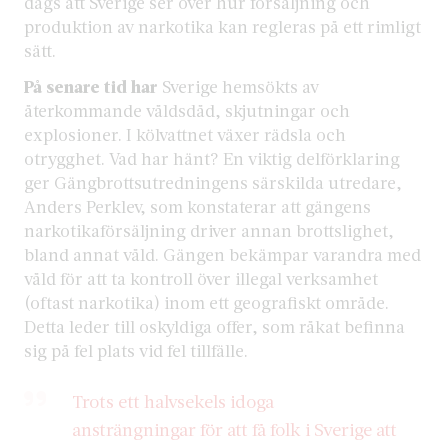
dags att Sverige ser över hur försäljning och
produktion av narkotika kan regleras på ett rimligt
sätt.
På senare tid har
Sverige hemsökts av
återkommande våldsdåd, skjutningar och
explosioner. I kölvattnet växer rädsla och
otrygghet. Vad har hänt? En viktig delförklaring
ger Gängbrottsutredningens särskilda utredare,
Anders Perklev, som konstaterar att gängens
narkotikaförsäljning driver annan brottslighet,
bland annat våld. Gängen bekämpar varandra med
våld för att ta kontroll över illegal verksamhet
(oftast narkotika) inom ett geografiskt område.
Detta leder till oskyldiga offer, som råkat befinna
sig på fel plats vid fel tillfälle.
Trots ett halvsekels idoga
ansträngningar för att få folk i Sverige att