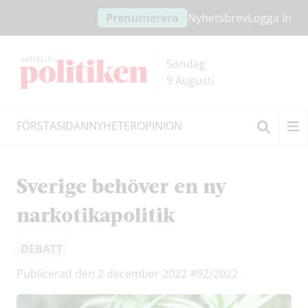
Hoppa
Hoppa
Prenumerera
Nyhetsbrev
Logga In
till
till
innehållet
headern
Söndag
9 Augusti
FÖRSTASIDAN
NYHETER
OPINION
Sök
Sverige behöver en ny
narkotikapolitik
DEBATT
Publicerad den 2 december 2022
#92/2022