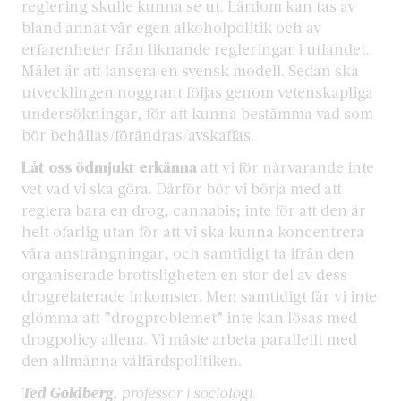
reglering skulle kunna se ut. Lärdom kan tas av
bland annat vår egen alkoholpolitik och av
erfarenheter från liknande regleringar i utlandet.
Målet är att lansera en svensk modell. Sedan ska
utvecklingen noggrant följas genom vetenskapliga
undersökningar, för att kunna bestämma vad som
bör behållas/förändras/avskaffas.
Låt oss ödmjukt erkänna
att vi för närvarande inte
vet vad vi ska göra. Därför bör vi börja med att
reglera bara en drog, cannabis; inte för att den är
helt ofarlig utan för att vi ska kunna koncentrera
våra ansträngningar, och samtidigt ta ifrån den
organiserade brottsligheten en stor del av dess
drogrelaterade inkomster. Men samtidigt får vi inte
glömma att ”drogproblemet” inte kan lösas med
drogpolicy allena. Vi måste arbeta parallellt med
den allmänna välfärdspolitiken.
Ted Goldberg,
professor i sociologi
.