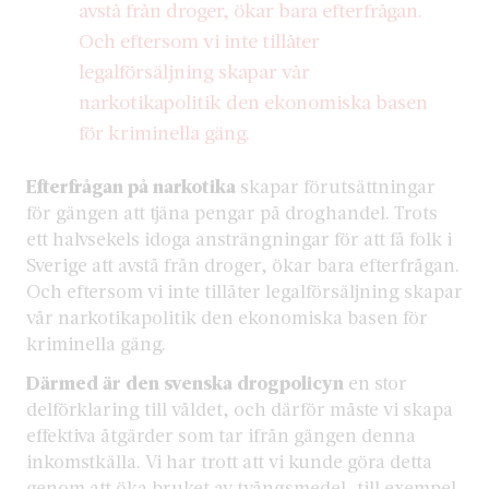
avstå från droger, ökar bara efterfrågan.
Och eftersom vi inte tillåter
legalförsäljning skapar vår
narkotikapolitik den ekonomiska basen
för kriminella gäng.
Efterfrågan på narkotika
skapar förutsättningar
för gängen att tjäna pengar på droghandel. Trots
ett halvsekels idoga ansträngningar för att få folk i
Sverige att avstå från droger, ökar bara efterfrågan.
Och eftersom vi inte tillåter legalförsäljning skapar
vår narkotikapolitik den ekonomiska basen för
kriminella gäng.
Därmed är den svenska drogpolicyn
en stor
delförklaring till våldet, och därför måste vi skapa
effektiva åtgärder som tar ifrån gängen denna
inkomstkälla. Vi har trott att vi kunde göra detta
genom att öka bruket av tvångsmedel, till exempel