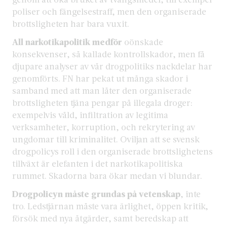
poliser och fängelsestraff, men den organiserade
brottsligheten har bara vuxit.
All narkotikapolitik medför
oönskade
konsekvenser, så kallade kontrollskador, men få
djupare analyser av vår drogpolitiks nackdelar har
genomförts. FN har pekat ut många skador i
samband med att man låter den organiserade
brottsligheten tjäna pengar på illegala droger:
exempelvis våld, infiltration av legitima
verksamheter, korruption, och rekrytering av
ungdomar till kriminalitet. Oviljan att se svensk
drogpolicys roll i den organiserade brottslighetens
tillväxt är elefanten i det narkotikapolitiska
rummet. Skadorna bara ökar medan vi blundar.
Drogpolicyn måste grundas på vetenskap
, inte
tro. Ledstjärnan måste vara ärlighet, öppen kritik,
försök med nya åtgärder, samt beredskap att