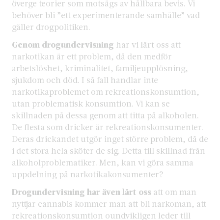
överge teorier som motsägs av hållbara bevis. Vi
behöver bli ”ett experimenterande samhälle” vad
gäller drogpolitiken.
Genom drogundervisning
har vi lärt oss att
narkotikan är ett problem, då den medför
arbetslöshet, kriminalitet, familjeupplösning,
sjukdom och död. I så fall handlar inte
narkotikaproblemet om rekreationskonsumtion,
utan problematisk konsumtion. Vi kan se
skillnaden på dessa genom att titta på alkoholen.
De flesta som dricker är rekreationskonsumenter.
Deras drickandet utgör inget större problem, då de
i det stora hela sköter de sig. Detta till skillnad från
alkoholproblematiker. Men, kan vi göra samma
uppdelning på narkotikakonsumenter?
Drogundervisning har även lärt oss
att om man
nyttjar cannabis kommer man att bli narkoman, att
rekreationskonsumtion oundvikligen leder till