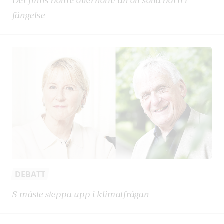
Det finns bättre alternativ än att sätta barn i
fängelse
DEBATT
S måste steppa upp i klimatfrågan