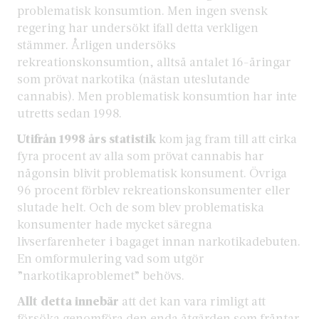
problematisk konsumtion. Men ingen svensk
regering har undersökt ifall detta verkligen
stämmer. Årligen undersöks
rekreationskonsumtion, alltså antalet 16-åringar
som prövat narkotika (nästan uteslutande
cannabis). Men problematisk konsumtion har inte
utretts sedan 1998.
Utifrån 1998 års statistik
kom jag fram till att cirka
fyra procent av alla som prövat cannabis har
någonsin blivit problematisk konsument. Övriga
96 procent förblev rekreationskonsumenter eller
slutade helt. Och de som blev problematiska
konsumenter hade mycket säregna
livserfarenheter i bagaget innan narkotikadebuten.
En omformulering vad som utgör
”narkotikaproblemet” behövs.
Allt detta innebär
att det kan vara rimligt att
försöka genomföra den enda åtgärden som fråntar