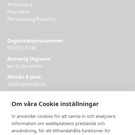
Annonsera
Köpvillkor
Personuppgiftspolicy
Organisationsnummer:
556573-5148
Ansvarig Utgivare:
Jan Söderström
Allmän E-post:
aip@aipmedia.se
Kundtjänst:
aip@flowyinfo.se
eller 08-1210 60 40.
Om våra Cookie inställningar
Instagram
LinkedIn
Twitter
Facebook
Vi använder cookies för att samla in och analysera
information om webbplatsens prestanda och
användning, för att tillhandahålla funktioner för