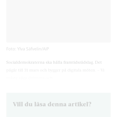
Foto: Ylva Säfvelin/AiP
Socialdemokraterna ska hålla framtidsrådslag. Det
pågår till 31 mars och bygger på digitala möten. – Vi
måste våga drömma och…
Vill du läsa denna artikel?