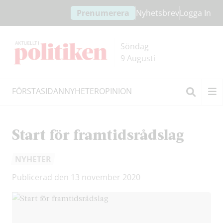
Hoppa
Hoppa
Prenumerera
Nyhetsbrev
Logga In
till
till
innehållet
headern
Söndag
9 Augusti
FÖRSTASIDAN
NYHETER
OPINION
Sök
Start för framtidsrådslag
NYHETER
Publicerad den 13 november 2020