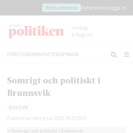
Hoppa
Hoppa
Prenumerera
Nyhetsbrev
Logga In
till
till
innehållet
headern
Lördag
8 Augusti
FÖRSTASIDAN
NYHETER
OPINION
Sök
Somrigt och politiskt i
Brunnsvik
KULTUR
Publicerad den 4 juli 2023
#52/2023