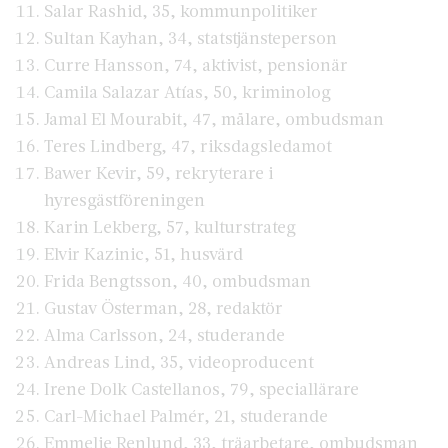
Salar Rashid, 35, kommunpolitiker
Sultan Kayhan, 34, statstjänsteperson
Curre Hansson, 74, aktivist, pensionär
Camila Salazar Atías, 50, kriminolog
Jamal El Mourabit, 47, målare, ombudsman
Teres Lindberg, 47, riksdagsledamot
Bawer Kevir, 59, rekryterare i
hyresgästföreningen
Karin Lekberg, 57, kulturstrateg
Elvir Kazinic, 51, husvärd
Frida Bengtsson, 40, ombudsman
Gustav Österman, 28, redaktör
Alma Carlsson, 24, studerande
Andreas Lind, 35, videoproducent
Irene Dolk Castellanos, 79, speciallärare
Carl-Michael Palmér, 21, studerande
Emmelie Renlund, 33, träarbetare, ombudsman