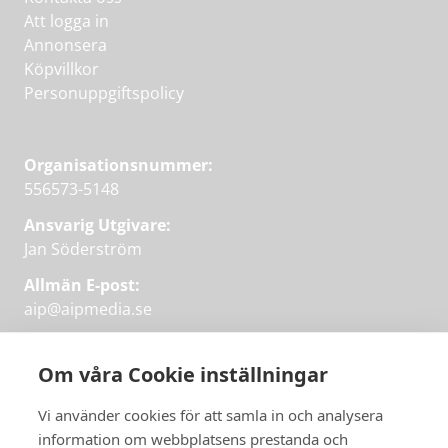
Att logga in
Annonsera
Köpvillkor
Personuppgiftspolicy
Organisationsnummer:
556573-5148
Ansvarig Utgivare:
Jan Söderström
Allmän E-post:
aip@aipmedia.se
Kundtjänst:
aip@flowyinfo.se
eller 08-1210 60 40.
Om våra Cookie inställningar
Instagram
LinkedIn
Twitter
Facebook
Vi använder cookies för att samla in och analysera
information om webbplatsens prestanda och