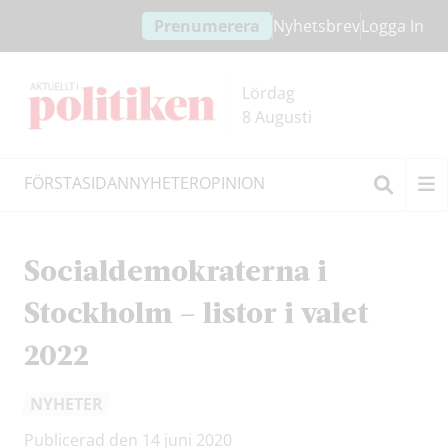
Hoppa
Hoppa
Prenumerera
Nyhetsbrev
Logga In
till
till
innehållet
headern
Lördag
8 Augusti
FÖRSTASIDAN
NYHETER
OPINION
Sök
Socialdemokraterna i
Stockholm – listor i valet
2022
NYHETER
Publicerad den 14 juni 2020