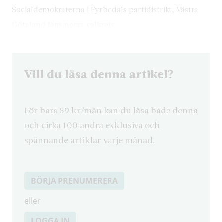
Socialdemokraterna i Fyrbodals partidistrikt, Västra
Götaland läns norra valkrets.
Vill du läsa denna artikel?
För bara 59 kr/mån kan du läsa både denna
och cirka 100 andra exklusiva och
spännande artiklar varje månad.
BÖRJA PRENUMERERA
eller
LOGGA IN