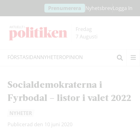
Hoppa
Hoppa
Prenumerera
Nyhetsbrev
Logga In
till
till
innehållet
headern
Fredag
7 Augusti
FÖRSTASIDAN
NYHETER
OPINION
Sök
Socialdemokraterna i
Fyrbodal – listor i valet 2022
NYHETER
Publicerad den 10 juni 2020