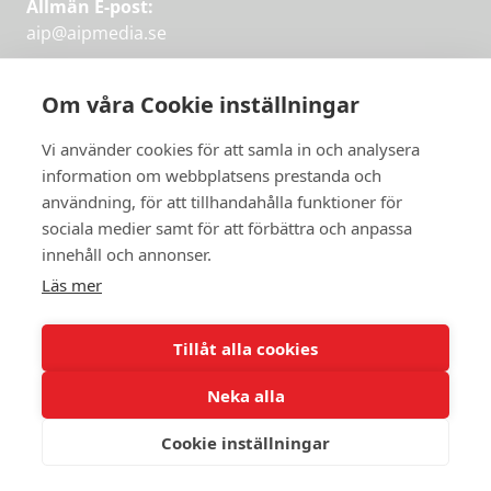
Allmän E-post:
aip@aipmedia.se
Kundtjänst:
aip@flowyinfo.se
eller 08-1210 60 40.
Om våra Cookie inställningar
Instagram
LinkedIn
Twitter
Facebook
Vi använder cookies för att samla in och analysera
information om webbplatsens prestanda och
användning, för att tillhandahålla funktioner för
sociala medier samt för att förbättra och anpassa
Få veckans bästa
innehåll och annonser.
artiklar på mejlen
Läs mer
Prova på,
PRENUMERERA
första månaden
Tillåt alla cookies
gratis.
Neka alla
PRENUMERERA
Cookie inställningar
© 2026 Aktuellt i Politiken.