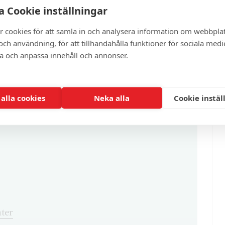
 Cookie inställningar
r cookies för att samla in och analysera information om webbpla
ch användning, för att tillhandahålla funktioner för sociala medi
artikel?
ra och anpassa innehåll och annonser.
enna och cirka 100 andra exklusiva och
 alla cookies
Neka alla
Cookie instäl
ter