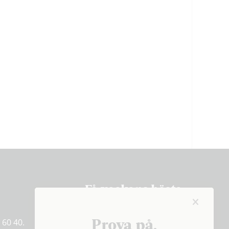
Få veckans bästa
artiklar på mejlen
Prova på,
 60 40.