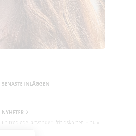
SENASTE INLÄGGEN
NYHETER
En tredjedel använder ”fritidskortet” – nu vill regeringen utveckla det