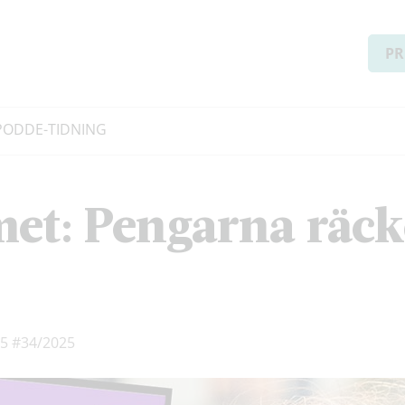
PR
PODD
E-TIDNING
et: Pengarna räcker
25
#34/2025