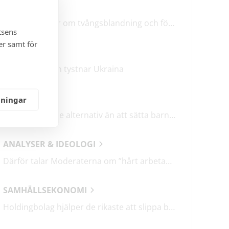
LEDARE
M & SD hycklar om tvångsblandning och förvärrar segregationen
tsens
er samt för
KRÖNIKOR
Mitt i frukosten tystnar Ukraina
DEBATT
lningar
Det finns bättre alternativ än att sätta barn i fängelse
ANALYSER & IDEOLOGI
Därför talar Moderaterna om ”hårt arbetande människor”
SAMHÄLLSEKONOMI
Holdingbolag hjälper de rikaste att slippa betala miljarder i skatt