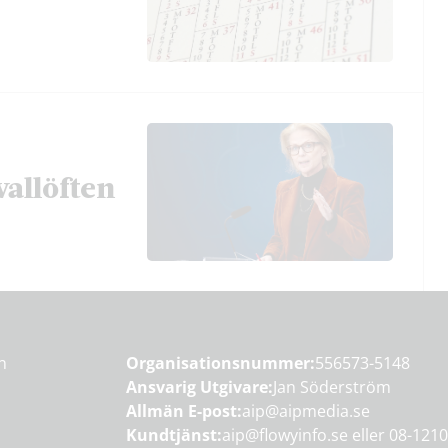
vallöften
en
Organisationsnummer:
556573-5148
Ansvarig Utgivare:
Jan Söderström
Allmän E-post:
aip@aipmedia.se
Kundtjänst:
aip@flowyinfo.se
eller 08-1210