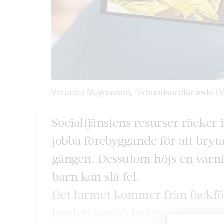
Veronica Magnusson, förbundsordförande i V
Socialtjänstens resurser räcker i
jobba förebyggande för att bryt
gängen. Dessutom höjs en varni
barn kan slå fel.
Det larmet kommer från fackför
landets socialchefer.