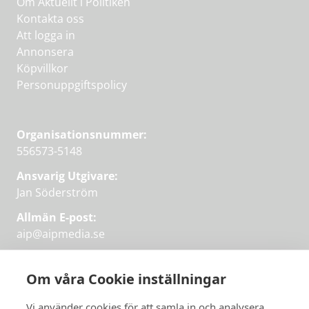
Om Aktuellt i Politiken
Kontakta oss
Att logga in
Annonsera
Köpvillkor
Personuppgiftspolicy
Organisationsnummer:
556573-5148
Ansvarig Utgivare:
Jan Söderström
Allmän E-post:
aip@aipmedia.se
Kundtjänst:
aip@flowyinfo.se
eller 08-1210 60 40.
Om våra Cookie inställningar
Instagram
LinkedIn
Twitter
Facebook
Vi använder cookies för att samla in och analysera