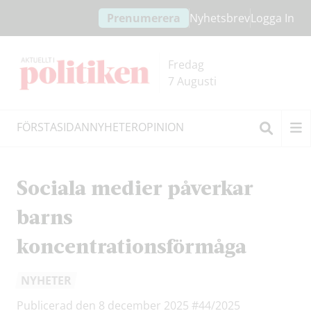
Hoppa
Hoppa
Prenumerera
Nyhetsbrev
Logga In
till
till
innehållet
headern
Fredag
7 Augusti
FÖRSTASIDAN
NYHETER
OPINION
Sök
Sociala medier påverkar
barns
koncentrationsförmåga
NYHETER
Publicerad den 8 december 2025
#44/2025