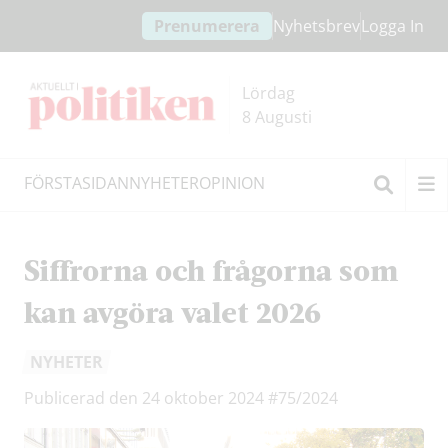
Hoppa
Hoppa
Prenumerera
Nyhetsbrev
Logga In
till
till
innehållet
headern
Lördag
8 Augusti
FÖRSTASIDAN
NYHETER
OPINION
Sök
Siffrorna och frågorna som
kan avgöra valet 2026
NYHETER
Publicerad den 24 oktober 2024
#75/2024