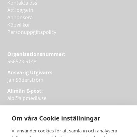
Kontakta oss
Att logga in
Annonsera
Köpvillkor
Personuppgiftspolicy
Organisationsnummer:
556573-5148
Ansvarig Utgivare:
Jan Söderström
Allmän E-post:
aip@aipmedia.se
Kundtjänst:
aip@flowyinfo.se
eller 08-1210 60 40.
Om våra Cookie inställningar
Instagram
LinkedIn
Twitter
Facebook
Vi använder cookies för att samla in och analysera