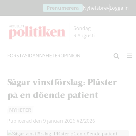
Hoppa
Hoppa
Prenumerera
Nyhetsbrev
Logga In
till
till
innehållet
headern
Söndag
9 Augusti
FÖRSTASIDAN
NYHETER
OPINION
Sök
Sågar vinstförslag: Plåster
på en döende patient
NYHETER
Publicerad den 9 januari 2026
#2/2026