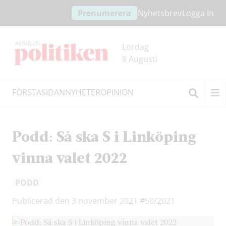
Hoppa
Hoppa
Prenumerera
Nyhetsbrev
Logga In
till
till
innehållet
headern
Lördag
8 Augusti
FÖRSTASIDAN
NYHETER
OPINION
Sök
Podd: Så ska S i Linköping
vinna valet 2022
PODD
Publicerad den 3 november 2021
#50/2021