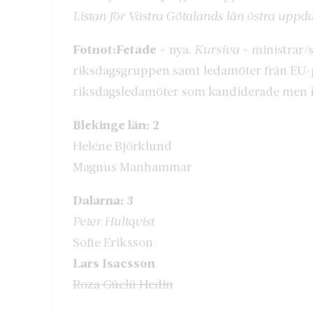
Listan för Västra Götalands län östra uppd
Fotnot:
Fetade
= nya.
Kursiva
= ministrar/s
riksdagsgruppen samt ledamöter från EU-p
riksdagsledamöter som kandiderade men 
Blekinge län: 2
Heléne Björklund
Magnus Manhammar
Dalarna: 3
Peter Hultqvist
Sofie Eriksson
Lars Isacsson
Roza Güclü Hedin