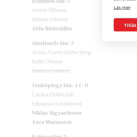
Hallands län: 3
Läs mer
Jennie Nilsson
Adnan Dibrani
Tillåt
Aida Birinxhiku
Jämtlands län: 2
Anna-Caren Sätherberg
Kalle Olsson
Anders Frimert
Jönköpings län: 4 (+1)
Carina Ödebrink
Johanna Haraldsson
Niklas Sigvardsson
Azra Muranovic
Kalmar län: 3