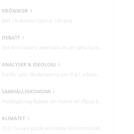
KRÖNIKOR
Mitt i frukosten tystnar Ukraina
DEBATT
Det finns bättre alternativ än att sätta barn i fängelse
ANALYSER & IDEOLOGI
Därför talar Moderaterna om ”hårt arbetande människor”
SAMHÄLLSEKONOMI
Holdingbolag hjälper de rikaste att slippa betala miljarder i skatt
KLIMATET
TCO: Ta vara på de anställda i klimatomställningen