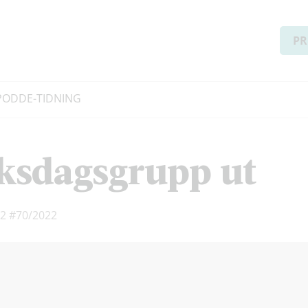
PR
PODD
E-TIDNING
riksdagsgrupp ut
22
#70/2022