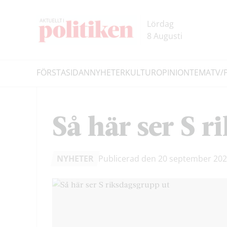
Hoppa
Hoppa
till
till
Lördag
innehållet
headern
8 Augusti
FÖRSTASIDAN
NYHETER
KULTUR
OPINION
TEMA
TV/
Sök
Så här ser S 
NYHETER
Publicerad den 20 september 20