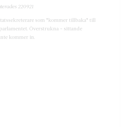
aterades 220921
tatssekreterare som ”kommer tillbaka” till
arlamentet. Överstrukna = sittande
inte kommer in.