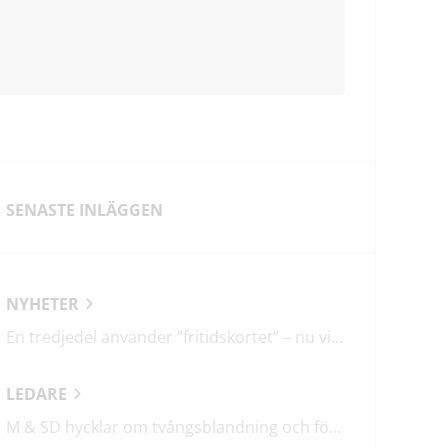
SENASTE INLÄGGEN
NYHETER
En tredjedel använder ”fritidskortet” – nu vill regeringen utveckla det
LEDARE
M & SD hycklar om tvångsblandning och förvärrar segregationen