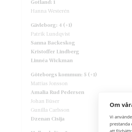
Gotland: 1
Hanna Westerén
Gävleborg: 4 (+1)
Patrik Lundqvist
Sanna Backeskog
Kristoffer Lindberg
Linnéa Wickman
Göteborgs kommun: 5 (+1)
Mattias Jonsson
Amalia Rud Pedersen
Johan Büser
Om våra
Gunilla Carlsson
Vi använde
Dzenan Cisija
prestanda o
att förbätt