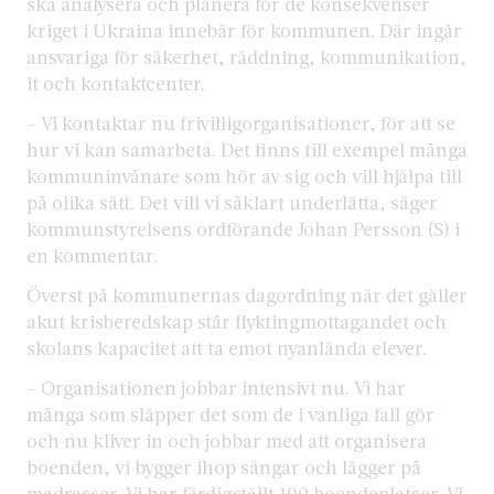
ska analysera och planera för de konsekvenser
kriget i Ukraina innebär för kommunen. Där ingår
ansvariga för säkerhet, räddning, kommunikation,
it och kontaktcenter.
– Vi kontaktar nu frivilligorganisationer, för att se
hur vi kan samarbeta. Det finns till exempel många
kommuninvånare som hör av sig och vill hjälpa till
på olika sätt. Det vill vi såklart underlätta, säger
kommunstyrelsens ordförande Johan Persson (S) i
en kommentar.
Överst på kommunernas dagordning när det gäller
akut krisberedskap står flyktingmottagandet och
skolans kapacitet att ta emot nyanlända elever.
– Organisationen jobbar intensivt nu. Vi har
många som släpper det som de i vanliga fall gör
och nu kliver in och jobbar med att organisera
boenden, vi bygger ihop sängar och lägger på
madrasser. Vi har färdigställt 100 boendeplatser. Vi