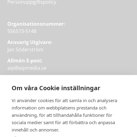
Personuppgiftspolicy
Organisationsnummer:
556573-5148
Ansvarig Utgivare:
Jan Söderström
Allmän E-post:
aip@aipmedia.se
Kundtjänst:
aip@flowyinfo.se
eller 08-1210 60 40.
Om våra Cookie inställningar
Instagram
LinkedIn
Twitter
Facebook
Vi använder cookies för att samla in och analysera
information om webbplatsens prestanda och
användning, för att tillhandahålla funktioner för
sociala medier samt för att förbättra och anpassa
Få veckans bästa
innehåll och annonser.
artiklar på mejlen