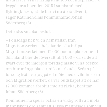
byggde nya boenden 2015 i samband med
flyktingkrisen, så de har vi nu återaktiverat,
säger Katrineholms kommunalråd Johan
Söderberg (S).
Det krävs snabba beslut.
– I onsdags fick vi en hemställan från
Migrationsverket – hela landet ska hjälpa
Migrationsverket med 12 000 boendeplatser och i
Sörmland blev det översatt till 1 000 – då sa de att
kvart över tio imorgon torsdag måste vi ha besked
om hur många platser ni kan erbjuda. Sedan på
torsdag kväll var jag på ett möte med civilministern
och Migrationsverket, då var budskapet att de här
12 000 kommer absolut inte att räcka, berättar
Johan Söderberg (S).
Kommunerna spelar också en viktig roll i att möta
människors oro samt att slussa människor som vill