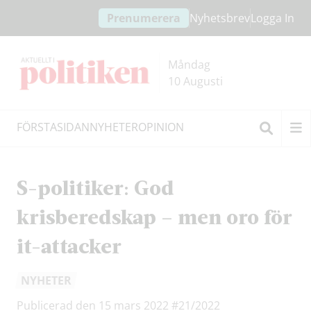
Hoppa
Hoppa
Prenumerera
Nyhetsbrev
Logga In
till
till
innehållet
headern
Måndag
10 Augusti
FÖRSTASIDAN
NYHETER
OPINION
Sök
S-politiker: God
krisberedskap – men oro för
it-attacker
NYHETER
Publicerad den 15 mars 2022
#21/2022