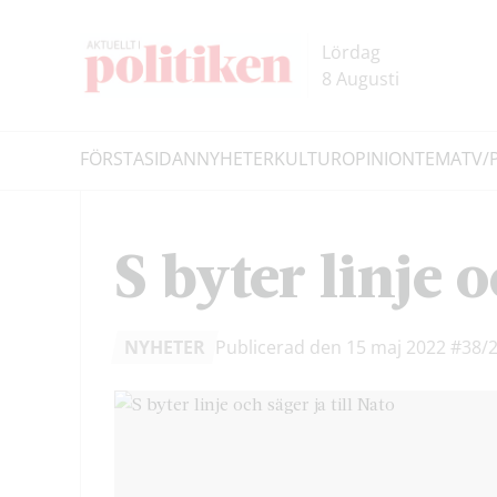
Hoppa
Hoppa
till
till
Lördag
innehållet
headern
8 Augusti
FÖRSTASIDAN
NYHETER
KULTUR
OPINION
TEMA
TV/
Sök
S byter linje o
NYHETER
Publicerad den 15 maj 2022
#38/