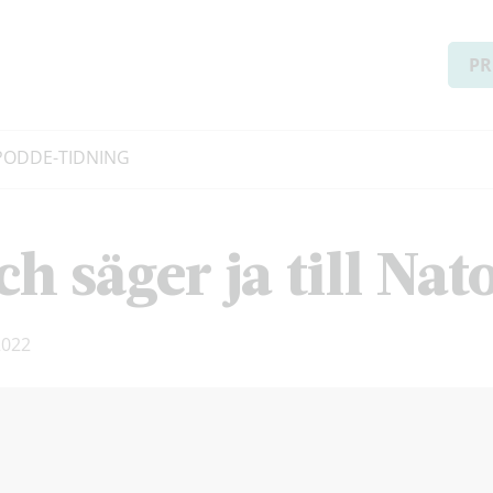
PR
PODD
E-TIDNING
ch säger ja till Nat
2022