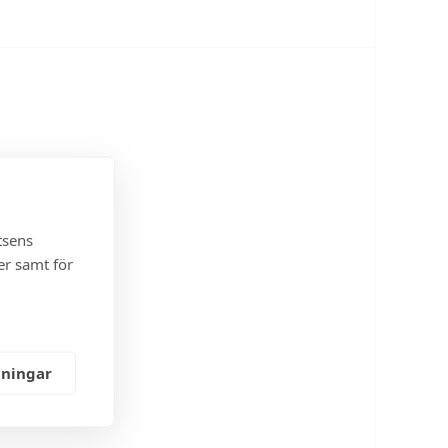
tsens
er samt för
lningar