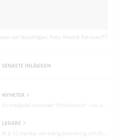
lsen om Natofrågan. Foto: Fredrik Persson/TT
SENASTE INLÄGGEN
NYHETER
En tredjedel använder ”fritidskortet” – nu vill regeringen utveckla det
LEDARE
M & SD hycklar om tvångsblandning och förvärrar segregationen