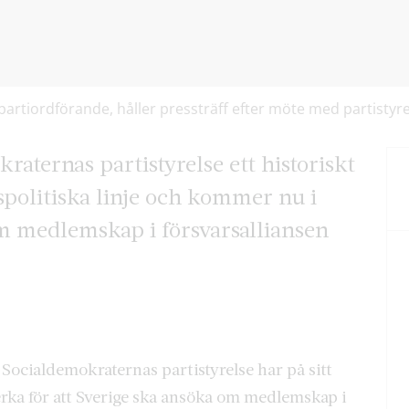
rtiordförande, håller pressträff efter möte med partistyre
raternas partistyrelse ett historiskt
spolitiska linje och kommer nu i
om medlemskap i försvarsalliansen
 Socialdemokraternas partistyrelse har på sitt
verka för att Sverige ska ansöka om medlemskap i