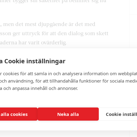
ier bygger sin säkerhet på befinner sig nu
n, men det mest djupgående är det med
on ger uttryck för att den dialog som skett
derna har varit ovärderlig.
 Finland att bli medlem och det var en av flera
 Cookie inställningar
t vara militärt alliansfritt. Som militärt alliansfria
r cookies för att samla in och analysera information om webbpla
 bidra till avspänning och stabilitet i vårt
ch användning, för att tillhandahålla funktioner för sociala medi
and invaderade Ukraina och det förändras också
ra och anpassa innehåll och annonser.
 Magdalena Andersson.
Östersjöregionen som inte är med i Nato skulle
 alla cookies
Neka alla
Cookie instäl
ekar hon vidare. Det kan inte uteslutas att
e.