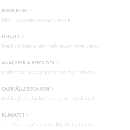
KRÖNIKOR
Mitt i frukosten tystnar Ukraina
DEBATT
Det finns bättre alternativ än att sätta barn i fängelse
ANALYSER & IDEOLOGI
Därför talar Moderaterna om ”hårt arbetande människor”
SAMHÄLLSEKONOMI
Holdingbolag hjälper de rikaste att slippa betala miljarder i skatt
KLIMATET
TCO: Ta vara på de anställda i klimatomställningen