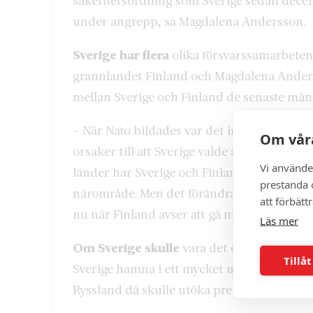
säkerhetsordning som Sverige sedan decenn
under angrepp, sa Magdalena Andersson.
Sverige har flera
olika försvarssamarbete
grannlandet Finland och Magdalena Anderss
mellan Sverige och Finland de senaste måna
– När Nato bildades var det inte möjligt för
Om våra
orsaker till att Sverige valde att fortsätta at
Vi använde
länder har Sverige och Finland också kunnat
prestanda o
närområde. Men det förändrades när Ryssl
att förbätt
nu när Finland avser att gå med i Nato, sa
Läs mer
Om Sverige skulle
vara det enda landet i 
Tillåt
Sverige hamna i ett mycket utsatt läge, påp
Ryssland då skulle utöka pressen på Sverig