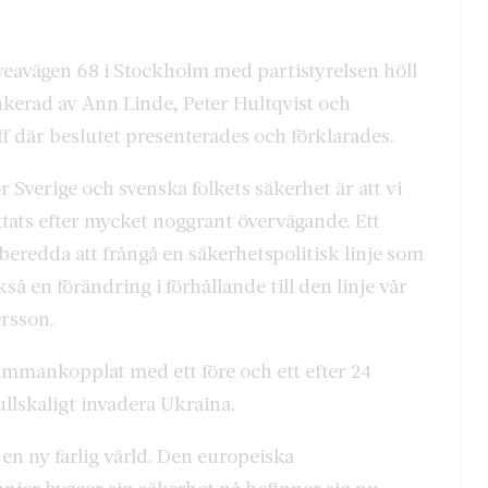
Sveavägen 68 i Stockholm med partistyrelsen höll
kerad av Ann Linde, Peter Hultqvist och
ff där beslutet presenterades och förklarades.
r Sverige och svenska folkets säkerhet är att vi
attats efter mycket noggrant övervägande. Ett
 beredda att frångå en säkerhetspolitisk linje som
ckså en förändring i förhållande till den linje vår
rsson.
sammankopplat med ett före och ett efter 24
ullskaligt invadera Ukraina.
 en ny farlig värld. Den europeiska