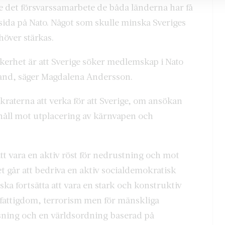
e det försvarssamarbete de båda länderna har få
s sida på Nato. Något som skulle minska Sveriges
höver stärkas.
äkerhet är att Sverige söker medlemskap i Nato
land, säger Magdalena Andersson.
aterna att verka för att Sverige, om ansökan
ehåll mot utplacering av kärnvapen och
tt vara en aktiv röst för nedrustning och mot
 går att bedriva en aktiv socialdemokratisk
ska fortsätta att vara en stark och konstruktiv
 fattigdom, terrorism men för mänskliga
lösning och en världsordning baserad på